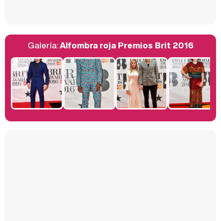
Galería:
Alfombra roja Premios Brit 2016
Belén Esteban: "Estoy emocionada, muy contenta y muy feliz por llegar a RTVE"
Manu Baqueiro: "Tuve como referente a Bruce Willis en 'Luz de Luna' para mi trabajo en la serie 'Perdiendo el juicio'"
Magdalena de Suecia responde a las críticas y explica por qué le han permitido lanzar su propio negocio