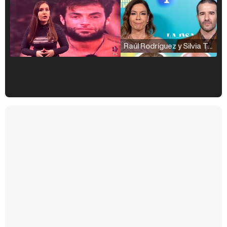
Raúl Rodríguez y Silvia Taulés nos cuentan su papel en 'La familia de la tele'
Kiko Matamoros y Lydia Lozano: "Nuestro público es de todas las edades y RTVE tiene un público muy pegado a las novelas, al que tenemos que captar"
Carlota Corredera y Javier de Hoyos: "La tele tiene que representar al público también y aquí están todos los perfiles posibles&quo;
Así se tomó Felipe VI que la Infanta Sofía no quisiera recibir formación militar