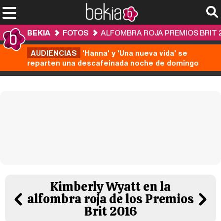
BEKIA
FOTOS
ALFOMBRA ROJA PREMIOS BRIT 
AUDIENCIAS
'Hanna' y 'Una nueva vida' se
reparten una descafeinada noche de domingo
Kimberly Wyatt en la
alfombra roja de los Premios
Brit 2016