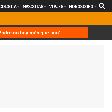
COLOGÍA
MASCOTAS
VIAJES
HORÓSCOPO
'Padre no hay más que uno'