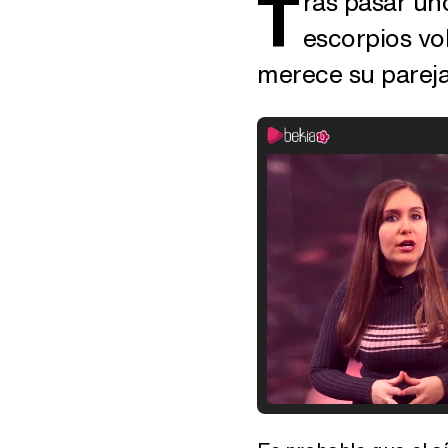
T
ras pasar un
escorpios vo
merece su pareja