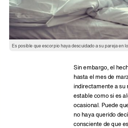
Cómo proteger y limpiar el
Tu color de la su
aura
según tu signo del Z
Es posible que escorpio haya descuidado a su pareja en l
Sin embargo, el hec
hasta el mes de mar
indirectamente a su 
estable como si es a
ocasional. Puede que
Horóscopo noviembre
Horóscopo abril 2
2019: Acuario
Acuario
no haya querido dec
consciente de que es