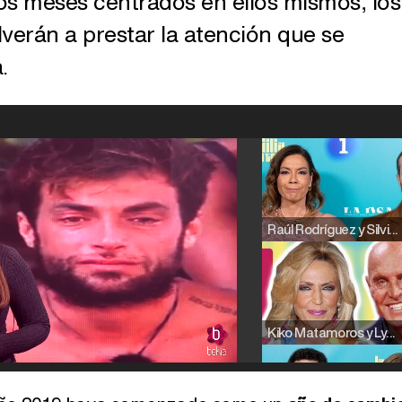
os meses centrados en ellos mismos, los
lverán a prestar la atención que se
.
Raúl Rodríguez y Silvia Taulés nos cuentan su papel en 'La familia de la tele'
Kiko Matamoros y Lydia Lozano: "Nuestro público es de todas las edades y RTVE tiene un público muy pegado a las novelas, al que tenemos que captar"