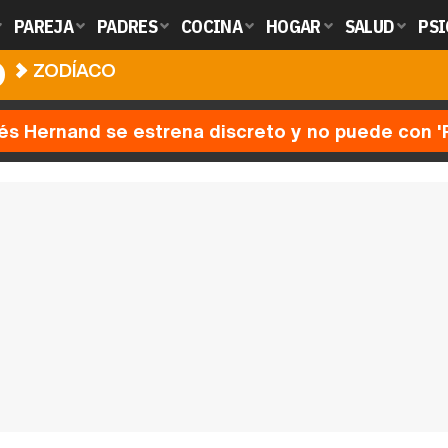
PAREJA
PADRES
COCINA
HOGAR
SALUD
PSI
O
ZODÍACO
nés Hernand se estrena discreto y no puede con 