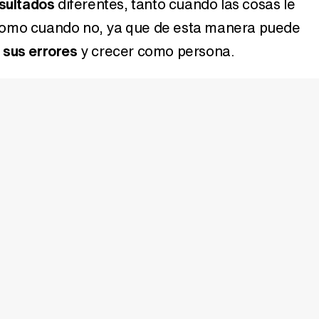
esultados
diferentes, tanto cuando las cosas le
omo cuando no, ya que de esta manera puede
Magdalena de Suecia responde a las críticas y explica por qué le han permitido lanzar su propio negocio
 sus errores
y crecer como persona.