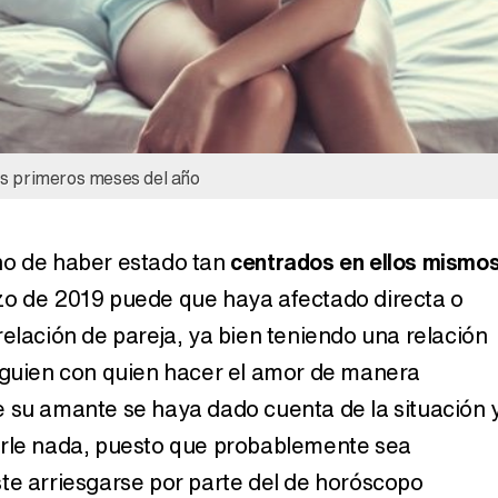
erte
Los signos más mentirosos
Cómo vestir
odiaco
del Zodíaco
la suerte si
os primeros meses del año
ho de haber estado tan
centrados en ellos mismo
zo de 2019 puede que haya afectado directa o
relación de pareja, ya bien teniendo una relación
lguien con quien hacer el amor de manera
 su amante se haya dado cuenta de la situación 
020:
Horóscopo noviembre
Horóscopo
2017: Capricornio
T
irle nada, puesto que probablemente sea
te arriesgarse por parte del de horóscopo