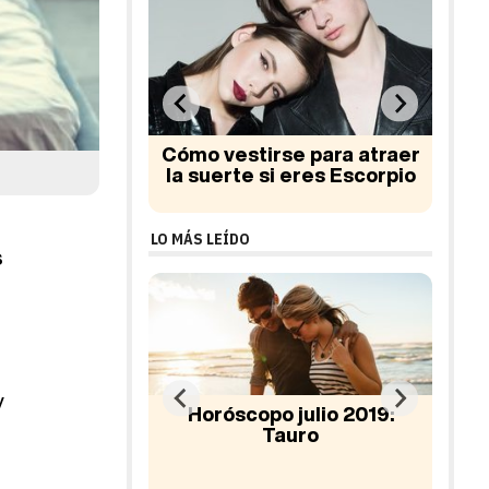
se para atraer
Cómo funciona la
Rit
 eres Escorpio
adivinación
LO MÁS LEÍDO
s
y
 julio 2019:
auro
Horóscopo sexual febrero
Hor
2018: Leo