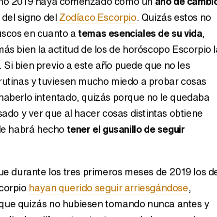
 año 2019 haya comenzado como un
año de cambi
 del signo del
Zodíaco Escorpio
. Quizás estos no
Carlota Corredera y Javier de Hoyos: "La tele tiene que representar al público también y aquí están todos los perfiles posibles&quo;
uscos en cuanto a
temas esenciales de su vida
,
más bien la actitud de los de horóscopo Escorpio l
Si bien previo a este año puede que no les
Así se tomó Felipe VI que la Infanta Sofía no quisiera recibir formación militar
rutinas y tuviesen mucho miedo a probar cosas
haberlo intentado, quizás porque no le quedaba
sado y ver que al hacer cosas distintas obtiene
 le habrá hecho
tener el gusanillo de seguir
Belén Esteban: "Estoy emocionada, muy contenta y muy feliz por llegar a RTVE"
que durante los tres primeros meses de 2019 los d
Manu Baqueiro: "Tuve como referente a Bruce Willis en 'Luz de Luna' para mi trabajo en la serie 'Perdiendo el juicio'"
scorpio
hayan querido seguir arriesgándose
,
que quizás no hubiesen tomando nunca antes y