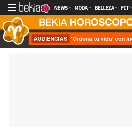
NEWS
MODA
BELLEZA
FIT
BEKIA
HOROSCOP
AUDIENCIAS
'Ordena tu vida' con I