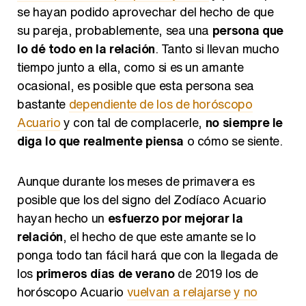
se hayan podido aprovechar del hecho de que
su pareja, probablemente, sea una
persona que
lo dé todo en la relación
. Tanto si llevan mucho
Así se tomó Felipe VI que la Infanta Sofía no quisiera recibir formación militar
tiempo junto a ella, como si es un amante
ocasional, es posible que esta persona sea
bastante
dependiente de los de horóscopo
Acuario
y con tal de complacerle,
no siempre le
diga lo que realmente piensa
o cómo se siente.
Belén Esteban: "Estoy emocionada, muy contenta y muy feliz por llegar a RTVE"
Aunque durante los meses de primavera es
posible que los del signo del Zodíaco Acuario
hayan hecho un
esfuerzo por mejorar la
Manu Baqueiro: "Tuve como referente a Bruce Willis en 'Luz de Luna' para mi trabajo en la serie 'Perdiendo el juicio'"
relación
, el hecho de que este amante se lo
ponga todo tan fácil hará que con la llegada de
los
primeros días de verano
de 2019 los de
horóscopo Acuario
vuelvan a relajarse y no
Magdalena de Suecia responde a las críticas y explica por qué le han permitido lanzar su propio negocio