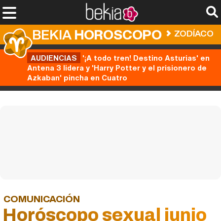
BEKIA
HOROSCOPO
ZODÍACO
AUDIENCIAS
'¡A todo tren! Destino Asturias' en
Antena 3 lidera y 'Harry Potter y el prisionero de
Azkaban' pincha en Cuatro
COMUNICACIÓN
Horóscopo sexual junio