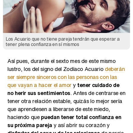
Los Acuario que no tiene pareja tendrán que esperar a
tener plena confianza en sí mismos
Así pues, durante el sexto mes de este mismo
lustro, los del signo del Zodíaco Acuario
deberán
ser siempre sinceros con las personas con las
que vayan a hacer el amor
y
tener cuidado de
no herir sus sentimientos
. Antes de centrarse en
tener otra relación estable, quizás lo mejor sería
que aprendiesen a liberarse de este miedo,
haciendo que
puedan tener total confianza en
su próxima pareja
y así abrir su corazón y
disfrutar del sexo y de las relaciones
de pareja