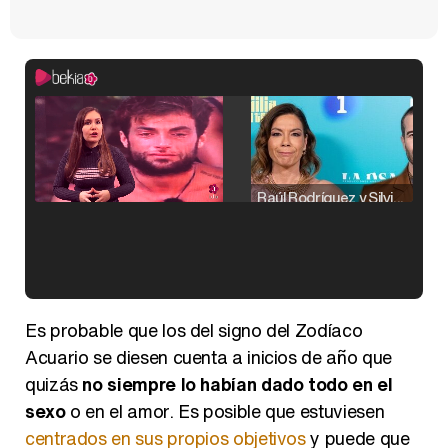
Raúl Rodríguez y Silvia Taulés nos cuentan su papel en 'La familia de la tele'
Kiko Matamoros y Lydia Lozano: "Nuestro público es de todas las edades y RTVE tiene un público muy pegado a las novelas, al que tenemos que captar"
Es probable que los del signo del Zodíaco
Acuario se diesen cuenta a inicios de año que
quizás
no siempre lo habían dado todo en el
sexo
o en el amor. Es posible que estuviesen
Carlota Corredera y Javier de Hoyos: "La tele tiene que representar al público también y aquí están todos los perfiles posibles&quo;
centrados en sus propios objetivos
y puede que