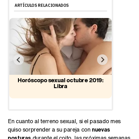
ARTÍCULOS RELACIONADOS
ra
Horóscopo sexual octubre 2019:
Libra
Horós
En cuanto al terreno sexual, si el pasado mes
quiso sorprender a su pareja con
nuevas
posturas
durante el coito, las próximas semanas