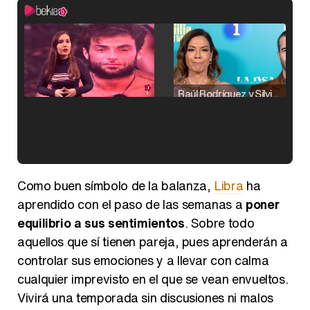
Raúl Rodríguez y Silvia Taulés nos cuentan su papel en 'La familia de la tele'
Kiko Matamoros y Lydia Lozano: "Nuestro público es de todas las edades y RTVE tiene un público muy pegado a las novelas, al que tenemos que captar"
Como buen símbolo de la balanza,
Libra
ha
aprendido con el paso de las semanas a
poner
equilibrio a sus sentimientos
. Sobre todo
aquellos que sí tienen pareja, pues aprenderán a
Carlota Corredera y Javier de Hoyos: "La tele tiene que representar al público también y aquí están todos los perfiles posibles&quo;
controlar sus emociones y a llevar con calma
cualquier imprevisto en el que se vean envueltos.
Vivirá una temporada sin discusiones ni malos