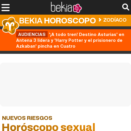
BEKIA
HOROSCOPO
ZODÍACO
AUDIENCIAS
'¡A todo tren! Destino Asturias' en
Antena 3 lidera y 'Harry Potter y el prisionero de
Azkaban' pincha en Cuatro
NUEVOS RIESGOS
Horóscopo sexual