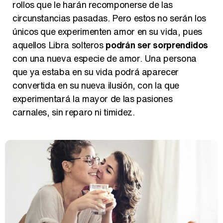
rollos que le harán recomponerse de las
Así se tomó Felipe VI que la Infanta Sofía no quisiera recibir formación militar
circunstancias pasadas. Pero estos no serán los
únicos que experimenten amor en su vida, pues
aquellos Libra solteros
podrán ser sorprendidos
con una nueva especie de amor. Una persona
que ya estaba en su vida podrá aparecer
Belén Esteban: "Estoy emocionada, muy contenta y muy feliz por llegar a RTVE"
convertida en su nueva ilusión, con la que
experimentará la mayor de las pasiones
carnales, sin reparo ni timidez.
Manu Baqueiro: "Tuve como referente a Bruce Willis en 'Luz de Luna' para mi trabajo en la serie 'Perdiendo el juicio'"
Magdalena de Suecia responde a las críticas y explica por qué le han permitido lanzar su propio negocio