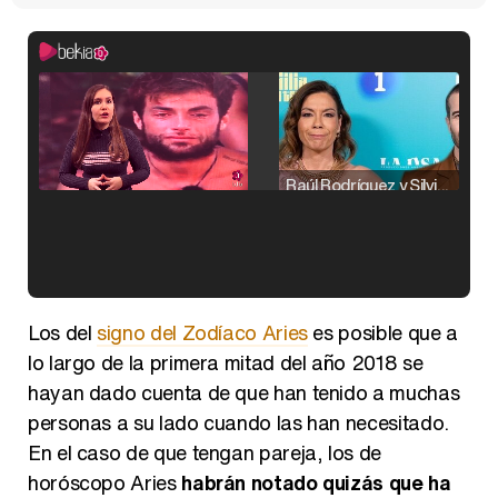
Raúl Rodríguez y Silvia Taulés nos cuentan su papel en 'La familia de la tele'
Kiko Matamoros y Lydia Lozano: "Nuestro público es de todas las edades y RTVE tiene un público muy pegado a las novelas, al que tenemos que captar"
Los del
signo del Zodíaco Aries
es posible que a
lo largo de la primera mitad del año 2018 se
hayan dado cuenta de que han tenido a muchas
personas a su lado cuando las han necesitado.
Carlota Corredera y Javier de Hoyos: "La tele tiene que representar al público también y aquí están todos los perfiles posibles&quo;
En el caso de que tengan pareja, los de
horóscopo Aries
habrán notado quizás que ha