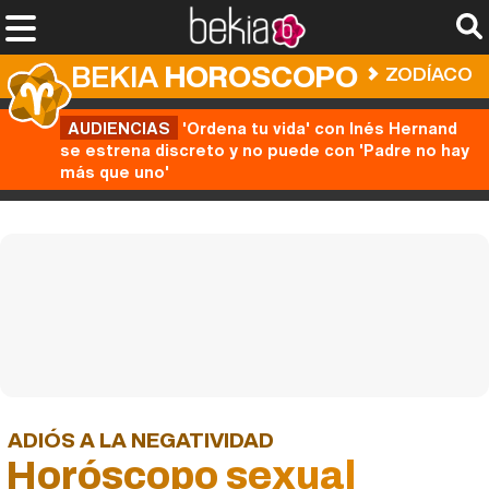
BEKIA
HOROSCOPO
ZODÍACO
AUDIENCIAS
'Ordena tu vida' con Inés Hernand
se estrena discreto y no puede con 'Padre no hay
más que uno'
ADIÓS A LA NEGATIVIDAD
Horóscopo sexual