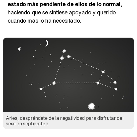
estado más pendiente de ellos de lo normal
,
haciendo que se sintiese apoyado y querido
Así se tomó Felipe VI que la Infanta Sofía no quisiera recibir formación militar
cuando más lo ha necesitado.
Belén Esteban: "Estoy emocionada, muy contenta y muy feliz por llegar a RTVE"
Manu Baqueiro: "Tuve como referente a Bruce Willis en 'Luz de Luna' para mi trabajo en la serie 'Perdiendo el juicio'"
Aries, despréndete de la negatividad para disfrutar del
sexo en septiembre
Magdalena de Suecia responde a las críticas y explica por qué le han permitido lanzar su propio negocio