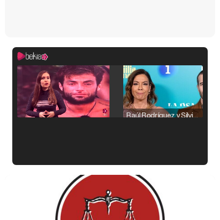
Raúl Rodríguez y Silvia Taulés nos cuentan su papel en 'La familia de la tele'
Kiko Matamoros y Lydia Lozano: "Nuestro público es de todas las edades y RTVE tiene un público muy pegado a las novelas, al que tenemos que captar"