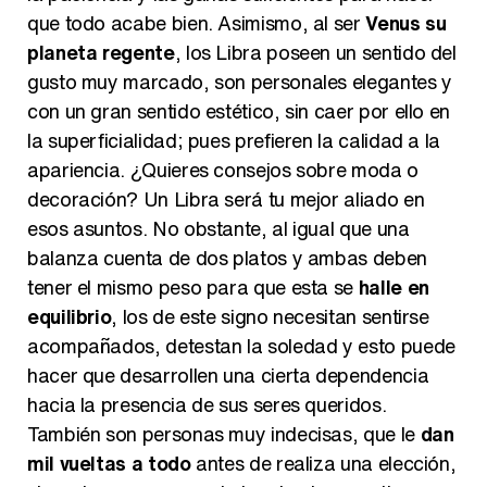
que todo acabe bien. Asimismo, al ser
Venus su
Magdalena de Suecia responde a las críticas y explica por qué le han permitido lanzar su propio negocio
planeta regente
, los Libra poseen un sentido del
gusto muy marcado, son personales elegantes y
con un gran sentido estético, sin caer por ello en
la superficialidad; pues prefieren la calidad a la
apariencia. ¿Quieres consejos sobre moda o
decoración? Un Libra será tu mejor aliado en
esos asuntos. No obstante, al igual que una
balanza cuenta de dos platos y ambas deben
tener el mismo peso para que esta se
halle en
equilibrio
, los de este signo necesitan sentirse
acompañados, detestan la soledad y esto puede
hacer que desarrollen una cierta dependencia
hacia la presencia de sus seres queridos.
También son personas muy indecisas, que le
dan
mil vueltas a todo
antes de realiza una elección,