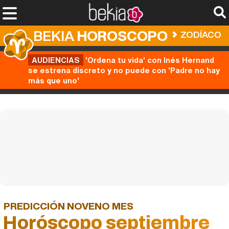
BEKIA
HOROSCOPO
ZODÍACO
AUDIENCIAS
'Ordena tu vida' con Inés Hernand
se estrena discreto y no puede con 'Padre no hay
más que uno'
PREDICCIÓN NOVENO MES
Horóscopo septiembre