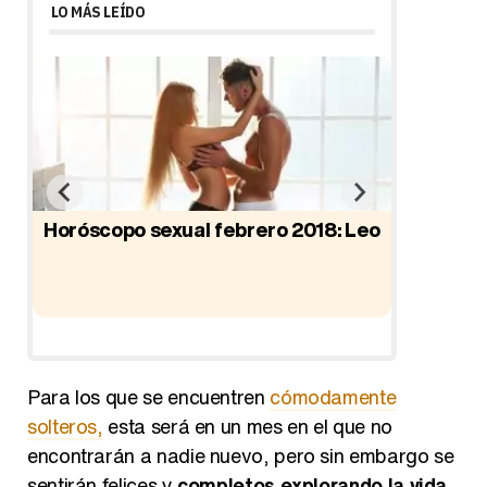
LO MÁS LEÍDO
Horóscopo sexual febrero 2018: Leo
Horósco
Para los que se encuentren
cómodamente
solteros,
esta será en un mes en el que no
encontrarán a nadie nuevo, pero sin embargo se
sentirán felices y
completos explorando la vida