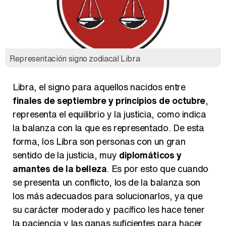
Carlota Corredera y Javier de Hoyos: "La tele tiene que representar al público también y aquí están todos los perfiles posibles&quo;
Representación signo zodiacal Libra
Así se tomó Felipe VI que la Infanta Sofía no quisiera recibir formación militar
Libra, el signo para aquellos nacidos entre
finales de septiembre y principios de octubre
,
representa el equilibrio y la justicia, como indica
Belén Esteban: "Estoy emocionada, muy contenta y muy feliz por llegar a RTVE"
la balanza con la que es representado. De esta
forma, los Libra son personas con un gran
sentido de la justicia, muy
diplomáticos y
amantes de la belleza
. Es por esto que cuando
se presenta un conflicto, los de la balanza son
Manu Baqueiro: "Tuve como referente a Bruce Willis en 'Luz de Luna' para mi trabajo en la serie 'Perdiendo el juicio'"
los más adecuados para solucionarlos, ya que
su carácter moderado y pacífico les hace tener
la paciencia y las ganas suficientes para hacer