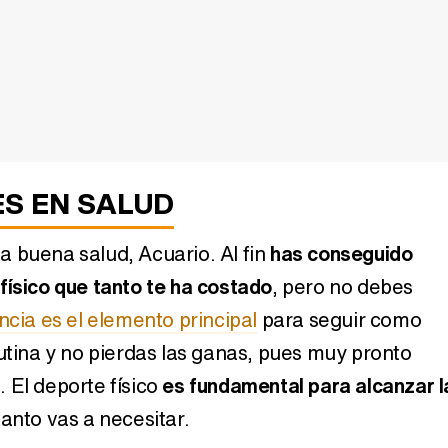
2021:
Horóscopo junio 2021:
Horóscopo
Acuario
Ac
ES EN SALUD
 buena salud, Acuario. Al fin
has conseguido
físico que tanto te ha costado
, pero no debes
020:
Horóscopo noviembre
Horóscopo
ncia es el elemento principal
para seguir como
2017: Capricornio
T
rutina y no pierdas las ganas, pues muy pronto
 El deporte físico
es fundamental para alcanzar l
anto vas a necesitar.