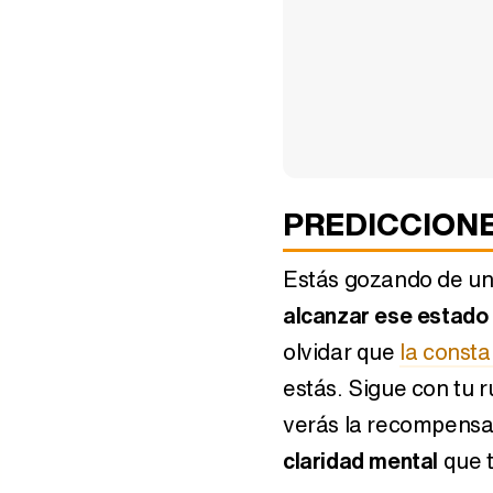
Horóscopo mayo 2021:
Horóscopo verano 
Acuario
Acuario
PREDICCION
Estás gozando de una
alcanzar ese estado 
Horóscopo noviembre
Horóscopo abril 2
olvidar que
la consta
2019: Acuario
Acuario
estás. Sigue con tu 
verás la recompensa.
claridad mental
que t