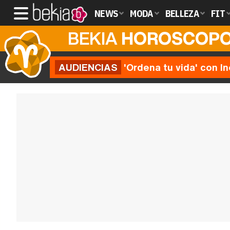
NEWS
MODA
BELLEZA
FIT
BEKIA
HOROSCOP
AUDIENCIAS
'Ordena tu vida' con I