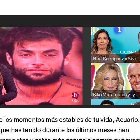
Raúl Rodríguez y Silvia Taulés nos cuentan su papel en 'La familia de la tele'
Kiko Matamoros y Lydia Lozano: "Nuestro público es de todas las edades y RTVE tiene un público muy pegado a las novelas, al que tenemos que captar"
e los momentos más estables de tu vida, Acuario.
que has tenido durante los últimos meses han
Carlota Corredera y Javier de Hoyos: "La tele tiene que representar al público también y aquí están todos los perfiles posibles&quo;