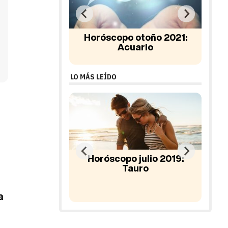
 otoño 2021:
Horóscopo 2022: Acuario
Hor
uario
LO MÁS LEÍDO
 julio 2019:
auro
Horóscopo sexual febrero
Hor
2018: Leo
a