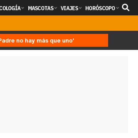
COLOGÍA
MASCOTAS
VIAJES
HORÓSCOPO
'Padre no hay más que uno'