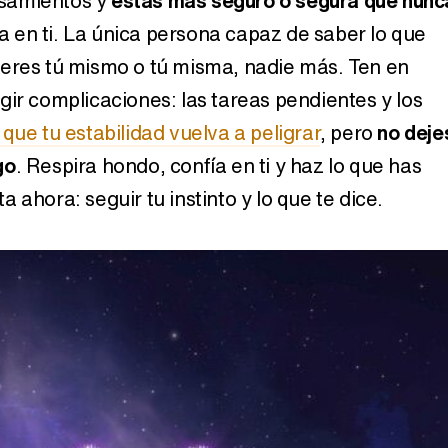
samientos y
estás más seguro o segura que nunc
ía en ti. La única persona capaz de saber lo que
eres tú mismo o tú misma, nadie más. Ten en
Así se tomó Felipe VI que la Infanta Sofía no quisiera recibir formación militar
gir complicaciones: las tareas pendientes y los
que tu estabilidad vuelva a peligrar
, pero
no deje
go
. Respira hondo, confía en ti y haz lo que has
 ahora: seguir tu instinto y lo que te dice.
Belén Esteban: "Estoy emocionada, muy contenta y muy feliz por llegar a RTVE"
Manu Baqueiro: "Tuve como referente a Bruce Willis en 'Luz de Luna' para mi trabajo en la serie 'Perdiendo el juicio'"
Magdalena de Suecia responde a las críticas y explica por qué le han permitido lanzar su propio negocio