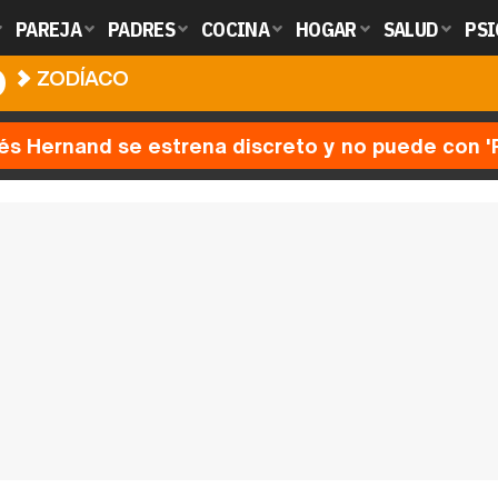
PAREJA
PADRES
COCINA
HOGAR
SALUD
PSI
O
ZODÍACO
nés Hernand se estrena discreto y no puede con 