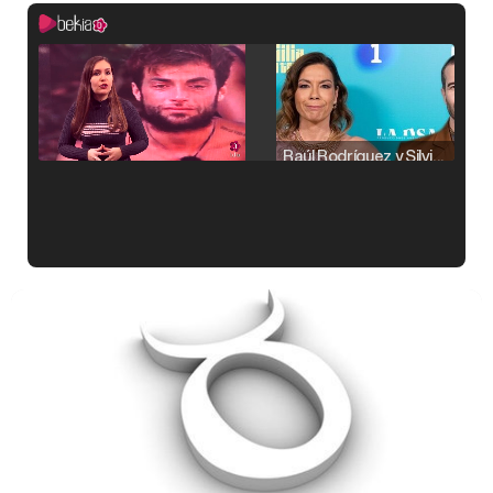
Raúl Rodríguez y Silvia Taulés nos cuentan su papel en 'La familia de la tele'
Kiko Matamoros y Lydia Lozano: "Nuestro público es de todas las edades y RTVE tiene un público muy pegado a las novelas, al que tenemos que captar"
Carlota Corredera y Javier de Hoyos: "La tele tiene que representar al público también y aquí están todos los perfiles posibles&quo;