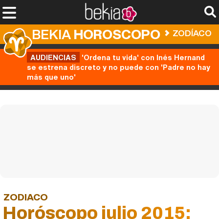
BEKIA
HOROSCOPO
ZODÍACO
AUDIENCIAS
'Ordena tu vida' con Inés Hernand
se estrena discreto y no puede con 'Padre no hay
más que uno'
ZODIACO
Horóscopo julio 2015: