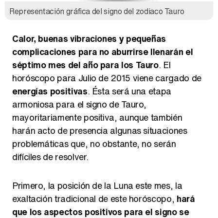
Representación gráfica del signo del zodiaco Tauro
Así se tomó Felipe VI que la Infanta Sofía no quisiera recibir formación militar
Calor, buenas vibraciones y pequeñas
complicaciones para no aburrirse llenarán el
séptimo mes del año para los Tauro
. El
Belén Esteban: "Estoy emocionada, muy contenta y muy feliz por llegar a RTVE"
horóscopo para Julio de 2015 viene cargado de
energías positivas
. Ésta será una etapa
armoniosa para el signo de Tauro,
mayoritariamente positiva, aunque también
harán acto de presencia algunas situaciones
Manu Baqueiro: "Tuve como referente a Bruce Willis en 'Luz de Luna' para mi trabajo en la serie 'Perdiendo el juicio'"
problemáticas que, no obstante, no serán
difíciles de resolver.
Primero, la posición de la Luna este mes, la
Magdalena de Suecia responde a las críticas y explica por qué le han permitido lanzar su propio negocio
exaltación tradicional de este horóscopo,
hará
que los aspectos positivos para el signo se