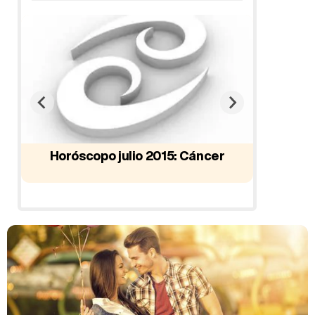
o
Horóscopo julio 2015: Cáncer
Horó