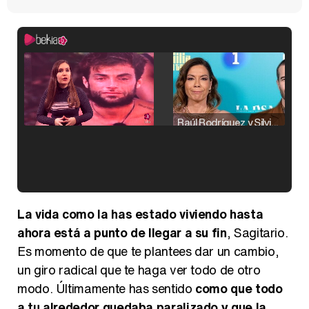
Raúl Rodríguez y Silvia Taulés nos cuentan su papel en 'La familia de la tele'
Kiko Matamoros y Lydia Lozano: "Nuestro público es de todas las edades y RTVE tiene un público muy pegado a las novelas, al que tenemos que captar"
La vida como la has estado viviendo hasta
ahora está a punto de llegar a su fin
, Sagitario.
Es momento de que te plantees dar un cambio,
un giro radical que te haga ver todo de otro
Carlota Corredera y Javier de Hoyos: "La tele tiene que representar al público también y aquí están todos los perfiles posibles&quo;
modo. Últimamente has sentido
como que todo
a tu alrededor quedaba paralizado y que la