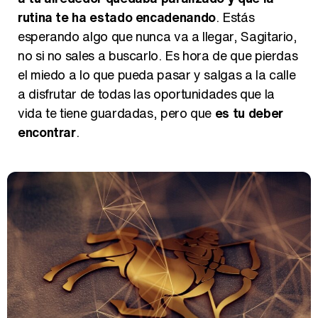
rutina te ha estado encadenando
. Estás
esperando algo que nunca va a llegar, Sagitario,
Así se tomó Felipe VI que la Infanta Sofía no quisiera recibir formación militar
no si no sales a buscarlo. Es hora de que pierdas
el miedo a lo que pueda pasar y salgas a la calle
a disfrutar de todas las oportunidades que la
vida te tiene guardadas, pero que
es tu deber
encontrar
.
Belén Esteban: "Estoy emocionada, muy contenta y muy feliz por llegar a RTVE"
Manu Baqueiro: "Tuve como referente a Bruce Willis en 'Luz de Luna' para mi trabajo en la serie 'Perdiendo el juicio'"
Magdalena de Suecia responde a las críticas y explica por qué le han permitido lanzar su propio negocio