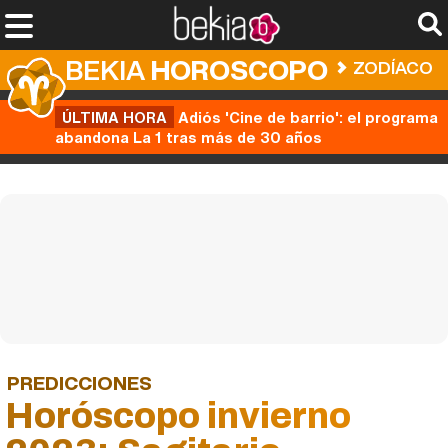
BEKIA
HOROSCOPO
ZODÍACO
ÚLTIMA HORA
Adiós 'Cine de barrio': el programa
abandona La 1 tras más de 30 años
PREDICCIONES
Horóscopo invierno