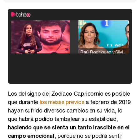
Raúl Rodríguez y Silvia Taulés nos cuentan su papel en 'La familia de la tele'
Kiko Matamoros y Lydia Lozano: "Nuestro público es de todas las edades y RTVE tiene un público muy pegado a las novelas, al que tenemos que captar"
Los del signo del Zodíaco Capricornio es posible
que durante
los meses previos
a febrero de 2019
hayan sufrido diversos cambios en su vida, lo
que habrá podido tambalear su estabilidad,
Carlota Corredera y Javier de Hoyos: "La tele tiene que representar al público también y aquí están todos los perfiles posibles&quo;
haciendo que se sienta un tanto irascible en el
campo emocional
, porque no se podrá sentir