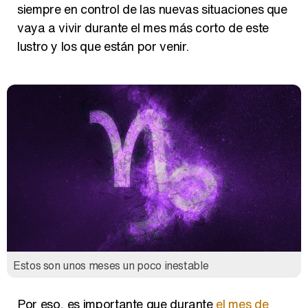
siempre en control de las nuevas situaciones que
vaya a vivir durante el mes más corto de este
Así se tomó Felipe VI que la Infanta Sofía no quisiera recibir formación militar
lustro y los que están por venir.
Belén Esteban: "Estoy emocionada, muy contenta y muy feliz por llegar a RTVE"
Manu Baqueiro: "Tuve como referente a Bruce Willis en 'Luz de Luna' para mi trabajo en la serie 'Perdiendo el juicio'"
Estos son unos meses un poco inestable
Magdalena de Suecia responde a las críticas y explica por qué le han permitido lanzar su propio negocio
Por eso, es importante que durante
el mes de