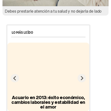
Debes prestarle atención a tu salud y no dejarla de lado
LO MÁS LEÍDO
ad
Acuario en 2013: éxito económico,
cambios laborales y estabilidad en
el amor
Hor