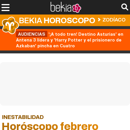
BEKIA
HOROSCOPO
ZODÍACO
AUDIENCIAS
'¡A todo tren! Destino Asturias' en
Antena 3 lidera y 'Harry Potter y el prisionero de
Azkaban' pincha en Cuatro
INESTABILIDAD
Horóscopo febrero