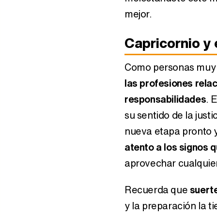
mejor.
Capricornio y 
Como personas muy d
las profesiones rela
responsabilidades
. 
Horóscopo agosto 
su sentido de la just
Sagitario
nueva etapa pronto y
Horóscopo primavera
atento a los signos 
2024: Tauro
aprovechar cualquier
Recuerda que
suert
y la preparación la t