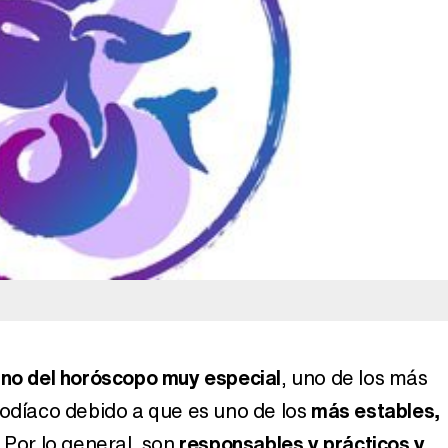
Así se tomó Felipe VI que la Infanta Sofía no quisiera recibir formación militar
Belén Esteban: "Estoy emocionada, muy contenta y muy feliz por llegar a RTVE"
Manu Baqueiro: "Tuve como referente a Bruce Willis en 'Luz de Luna' para mi trabajo en la serie 'Perdiendo el juicio'"
Magdalena de Suecia responde a las críticas y explica por qué le han permitido lanzar su propio negocio
gno del horóscopo muy especial
, uno de los más
zodíaco debido a que es uno de los
más estables,
. Por lo general, son
responsables y prácticos y