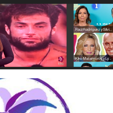
Raúl Rodríguez y Silvia Taulés nos cuentan su papel en 'La familia de la tele'
Kiko Matamoros y Lydia Lozano: "Nuestro público es de todas las edades y RTVE tiene un público muy pegado a las novelas, al que tenemos que captar"
Carlota Corredera y Javier de Hoyos: "La tele tiene que representar al público también y aquí están todos los perfiles posibles&quo;