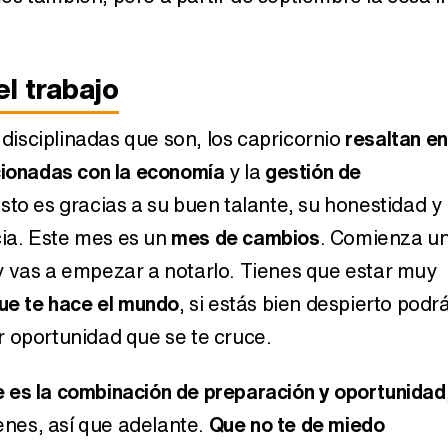
Horóscopo junio 2015:
Horóscopo
Capricornio
Capr
el trabajo
isciplinadas que son, los capricornio
resaltan en
cionadas con la economía
y la
gestión de
Esto es gracias a su buen talante, su honestidad y
2014:
icia. Este mes es un
mes de cambios
. Comienza u
Horóscopo 2018:
Horóscopo 
Capricornio
Sag
 vas a empezar a notarlo. Tienes que estar muy
que te hace el mundo
, si estás bien despierto podr
 oportunidad que se te cruce.
e es la combinación de preparación y oportunidad
ienes, así que adelante.
Que no te de miedo