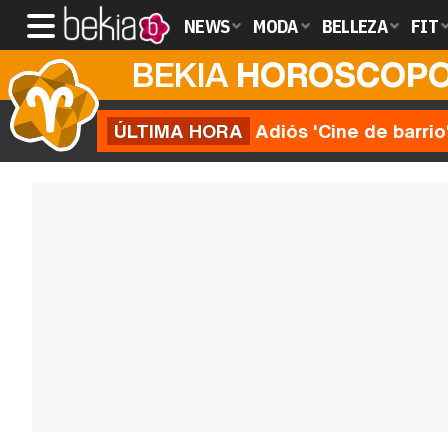
NEWS
MODA
BELLEZA
FIT
BEKIA
HOROSCOP
ÚLTIMA HORA
Adiós 'Cine de barrio