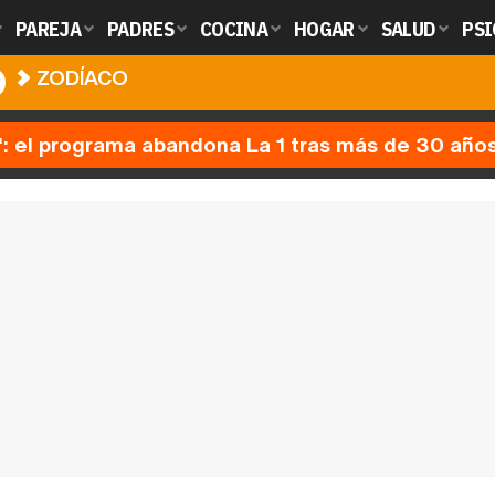
PAREJA
PADRES
COCINA
HOGAR
SALUD
PSI
O
ZODÍACO
': el programa abandona La 1 tras más de 30 año