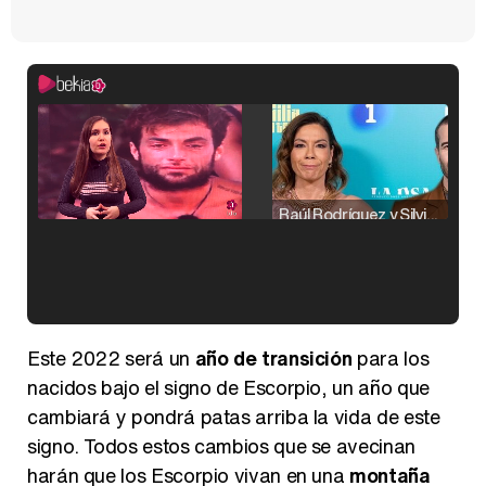
Raúl Rodríguez y Silvia Taulés nos cuentan su papel en 'La familia de la tele'
Kiko Matamoros y Lydia Lozano: "Nuestro público es de todas las edades y RTVE tiene un público muy pegado a las novelas, al que tenemos que captar"
Este 2022 será un
año de transición
para los
nacidos bajo el signo de Escorpio, un año que
cambiará y pondrá patas arriba la vida de este
signo. Todos estos cambios que se avecinan
Carlota Corredera y Javier de Hoyos: "La tele tiene que representar al público también y aquí están todos los perfiles posibles&quo;
harán que los Escorpio vivan en una
montaña