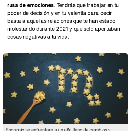
rusa de emociones
. Tendrás que trabajar en tu
poder de decisión y en tu valentía para decir
basta a aquellas relaciones que te han estado
Así se tomó Felipe VI que la Infanta Sofía no quisiera recibir formación militar
molestando durante 2021 y que solo aportaban
cosas negativas a tu vida.
Belén Esteban: "Estoy emocionada, muy contenta y muy feliz por llegar a RTVE"
Manu Baqueiro: "Tuve como referente a Bruce Willis en 'Luz de Luna' para mi trabajo en la serie 'Perdiendo el juicio'"
Magdalena de Suecia responde a las críticas y explica por qué le han permitido lanzar su propio negocio
Escorpio se enfrentará a un año lleno de cambios y