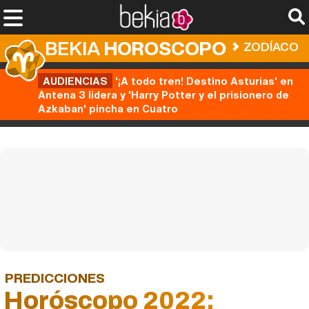
BEKIA
HOROSCOPO
ZODÍACO
AUDIENCIAS
'¡A todo tren! Destino Asturias' en
Antena 3 lidera y 'Harry Potter y el prisionero de
Azkaban' pincha en Cuatro
PREDICCIONES
Horóscopo 2022: