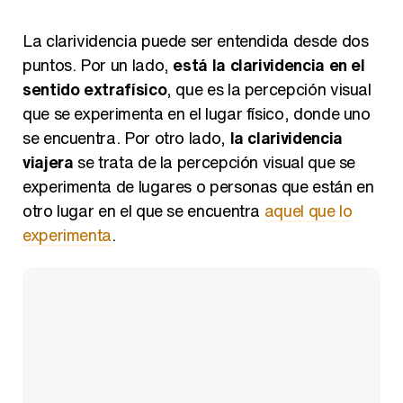
La clarividencia puede ser entendida desde dos
Así se tomó Felipe VI que la Infanta Sofía no quisiera recibir formación militar
puntos. Por un lado,
está la clarividencia en el
sentido extrafísico
, que es la percepción visual
que se experimenta en el lugar físico, donde uno
se encuentra. Por otro lado,
la clarividencia
viajera
se trata de la percepción visual que se
Belén Esteban: "Estoy emocionada, muy contenta y muy feliz por llegar a RTVE"
experimenta de lugares o personas que están en
otro lugar en el que se encuentra
aquel que lo
experimenta
.
Manu Baqueiro: "Tuve como referente a Bruce Willis en 'Luz de Luna' para mi trabajo en la serie 'Perdiendo el juicio'"
Magdalena de Suecia responde a las críticas y explica por qué le han permitido lanzar su propio negocio