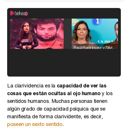
Raúl Rodríguez y Silvia Taulés nos cuentan su papel en 'La familia de la tele'
Kiko Matamoros y Lydia Lozano: "Nuestro público es de todas las edades y RTVE tiene un público muy pegado a las novelas, al que tenemos que captar"
La clarividencia es la
capacidad de ver las
cosas que están ocultas al ojo humano
y los
sentidos humanos. Muchas personas tienen
algún grado de capacidad psíquica que se
Carlota Corredera y Javier de Hoyos: "La tele tiene que representar al público también y aquí están todos los perfiles posibles&quo;
manifiesta de forma clarividente, es decir,
poseen un sexto sentido
.