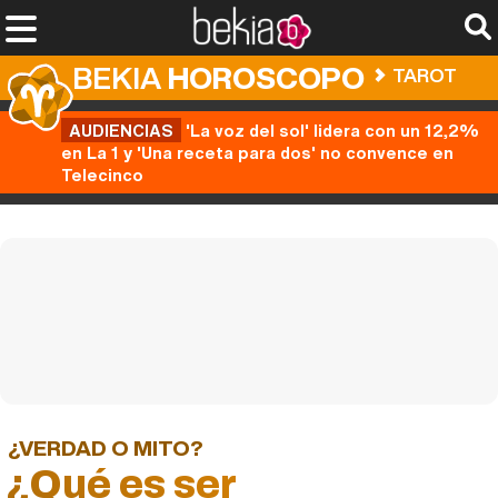
BEKIA
HOROSCOPO
TAROT
AUDIENCIAS
'La voz del sol' lidera con un 12,2%
en La 1 y 'Una receta para dos' no convence en
Telecinco
¿VERDAD O MITO?
¿Qué es ser