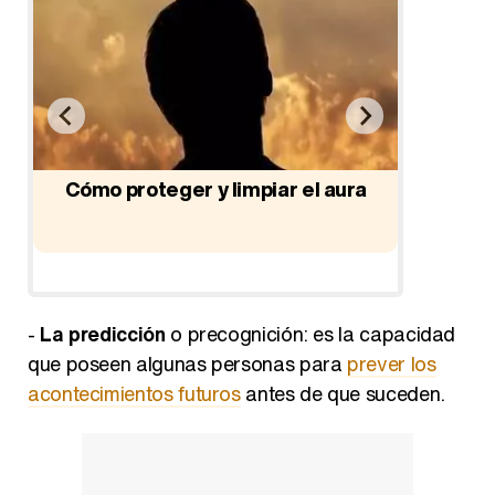
rve
Cómo proteger y limpiar el aura
¿Qué es 
y 
-
La predicción
o precognición: es la capacidad
que poseen algunas personas para
prever los
acontecimientos futuros
antes de que suceden.