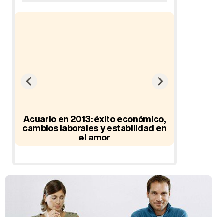
ad
Acuario en 2013: éxito económico,
cambios laborales y estabilidad en
el amor
Hor