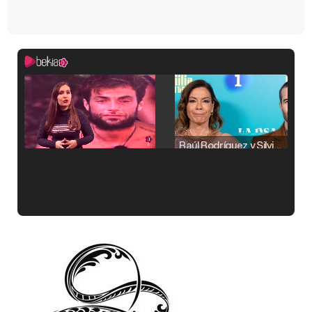
Raúl Rodríguez y Silvia Taulés nos cuentan su papel en 'La familia de la tele'
Kiko Matamoros y Lydia Lozano: "Nuestro público es de todas las edades y RTVE tiene un público muy pegado a las novelas, al que tenemos que captar"
Carlota Corredera y Javier de Hoyos: "La tele tiene que representar al público también y aquí están todos los perfiles posibles&quo;