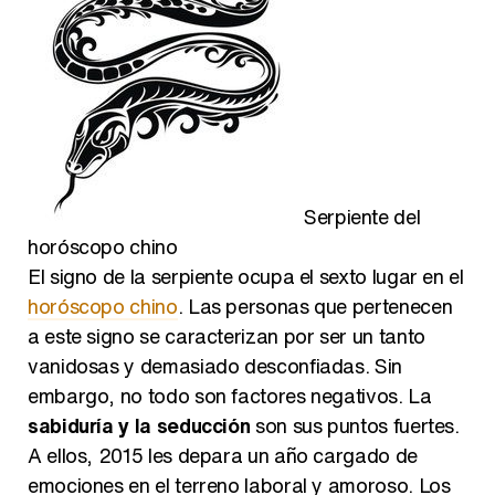
Así se tomó Felipe VI que la Infanta Sofía no quisiera recibir formación militar
Serpiente del
Belén Esteban: "Estoy emocionada, muy contenta y muy feliz por llegar a RTVE"
horóscopo chino
El signo de la serpiente ocupa el sexto lugar en el
horóscopo chino
. Las personas que pertenecen
a este signo se caracterizan por ser un tanto
vanidosas y demasiado desconfiadas. Sin
Manu Baqueiro: "Tuve como referente a Bruce Willis en 'Luz de Luna' para mi trabajo en la serie 'Perdiendo el juicio'"
embargo, no todo son factores negativos. La
sabiduría y la seducción
son sus puntos fuertes.
A ellos, 2015 les depara un año cargado de
emociones en el terreno laboral y amoroso. Los