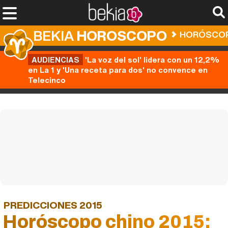
BEKIA
HOROSCOPO
HORÓSCOP
AUDIENCIAS
'La voz del sol' lidera con un 12,2%
en La 1 y 'Una receta para dos' no convence en
Telecinco
PREDICCIONES 2015
Horóscopo chino 2015: