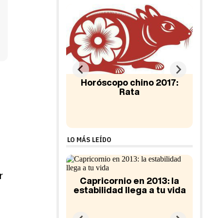
 chino 2017:
Horóscopo chino 2017:
Ho
ata
Tigre
LO MÁS LEÍDO
r
o en 2013: la
llega a tu vida