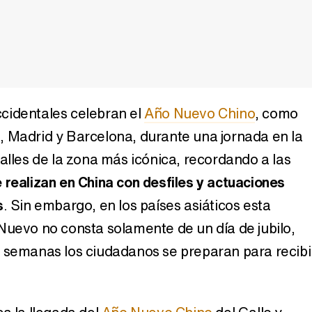
cidentales celebran el
Año Nuevo Chino
, como
o:
Personalidad de los
Horóscopo
conoce
nacidos en el año del
R
 Madrid y Barcelona, durante una jornada en la
Dragón del Horóscopo
chino: fechas, carácter y
alles de la zona más icónica, recordando a las
características
 realizan en China con desfiles y actuaciones
s
. Sin embargo, en los países asiáticos esta
Nuevo no consta solamente de un día de jubilo,
 semanas los ciudadanos se preparan para recibi
Capricorni
estabilidad 
Horóscopo mayo 2014:
mbre