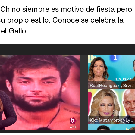
Chino siempre es motivo de fiesta pero
su propio estilo. Conoce se celebra la
el Gallo.
Raúl Rodríguez y Silvia Taulés nos cuentan su papel en 'La familia de la tele'
Kiko Matamoros y Lydia Lozano: "Nuestro público es de todas las edades y RTVE tiene un público muy pegado a las novelas, al que tenemos que captar"