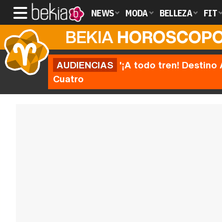
NEWS
MODA
BELLEZA
FIT
BEKIA
HOROSCOP
AUDIENCIAS
'¡A todo tren! Destino 
Cuatro