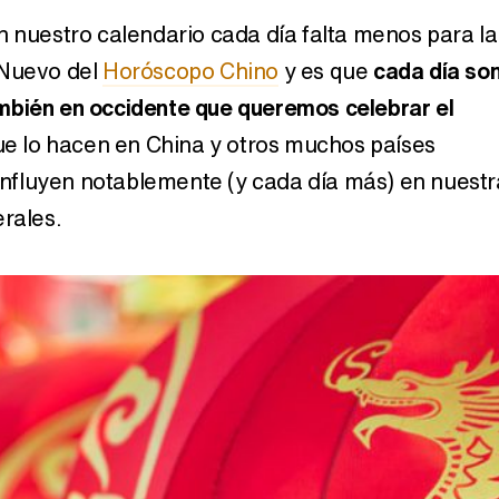
n nuestro calendario cada día falta menos para la
 Nuevo del
Horóscopo Chino
y es que
cada día so
Carlota Corredera y Javier de Hoyos: "La tele tiene que representar al público también y aquí están todos los perfiles posibles&quo;
mbién en occidente que queremos celebrar el
 que lo hacen en China y otros muchos países
s influyen notablemente (y cada día más) en nuestr
Así se tomó Felipe VI que la Infanta Sofía no quisiera recibir formación militar
erales.
Belén Esteban: "Estoy emocionada, muy contenta y muy feliz por llegar a RTVE"
Manu Baqueiro: "Tuve como referente a Bruce Willis en 'Luz de Luna' para mi trabajo en la serie 'Perdiendo el juicio'"