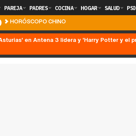
PAREJA
PADRES
COCINA
HOGAR
SALUD
PSI
O
HORÓSCOPO CHINO
Asturias' en Antena 3 lidera y 'Harry Potter y el 