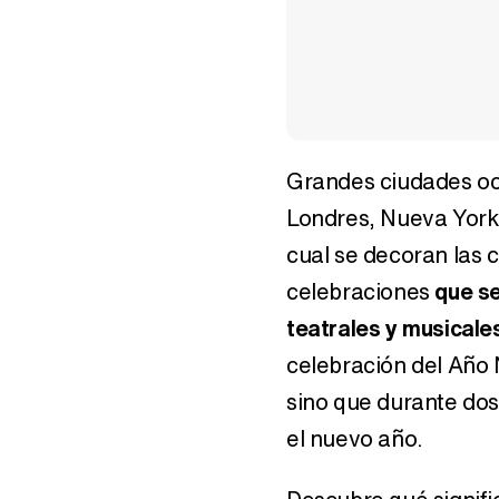
Grandes ciudades oc
El Tigre del Horóscopo
Horóscopo Chin
chino: fechas, carácter y
descubre qué es y 
Londres, Nueva York,
características
tu signo
cual se decoran las c
celebraciones
que se
teatrales y musicale
celebración del Año 
sino que durante dos
el nuevo año.
Horóscopo chino 2015:
Horóscopo septie