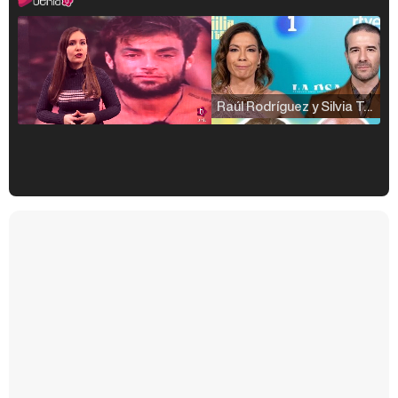
Raúl Rodríguez y Silvia Taulés nos cuentan su papel en 'La familia de la tele'
Kiko Matamoros y Lydia Lozano: "Nuestro público es de todas las edades y RTVE tiene un público muy pegado a las novelas, al que tenemos que captar"
Carlota Corredera y Javier de Hoyos: "La tele tiene que representar al público también y aquí están todos los perfiles posibles&quo;