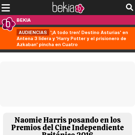
BEKIA
AUDIENCIAS
'¡A todo tren! Destino Asturias' en
Antena 3 lidera y 'Harry Potter y el prisionero de
Azkaban' pincha en Cuatro
Naomie Harris posando en los
Premios del Cine Independiente