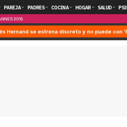
PAREJA
PADRES
COCINA
HOGAR
SALUD
PSI
ANNES 2015
nés Hernand se estrena discreto y no puede con 