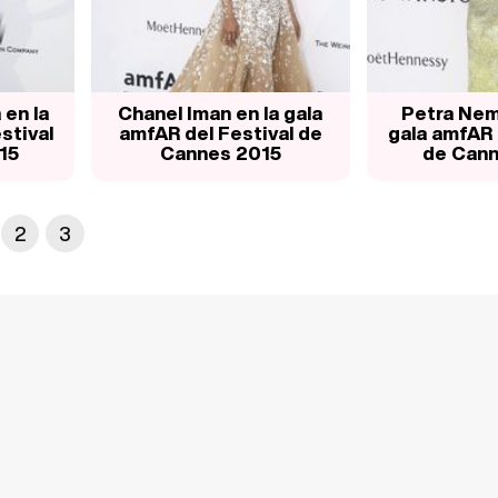
en la
Chanel Iman en la gala
Petra Nem
stival
amfAR del Festival de
gala amfAR 
15
Cannes 2015
de Cann
2
3