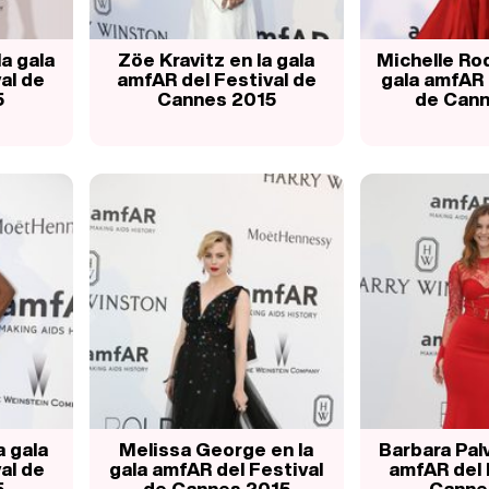
la gala
Zöe Kravitz en la gala
Michelle Rod
al de
amfAR del Festival de
gala amfAR 
5
Cannes 2015
de Cann
a gala
Melissa George en la
Barbara Palv
al de
gala amfAR del Festival
amfAR del 
5
de Cannes 2015
Canne