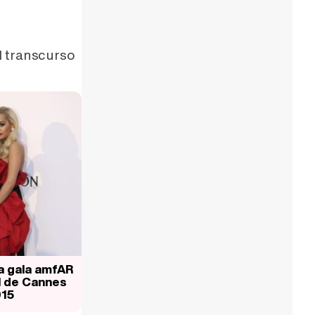
5
l transcurso
la gala amfAR
l de Cannes
15