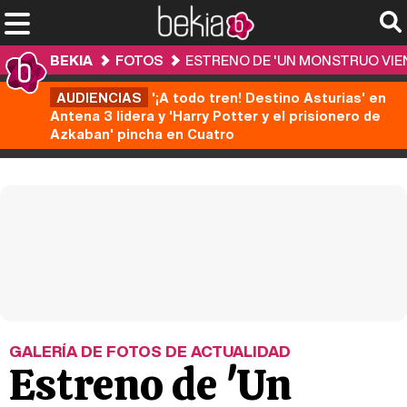
BEKIA
FOTOS
ESTRENO DE 'UN MONSTRUO VIEN
AUDIENCIAS
'¡A todo tren! Destino Asturias' en
Antena 3 lidera y 'Harry Potter y el prisionero de
Azkaban' pincha en Cuatro
GALERÍA DE FOTOS DE ACTUALIDAD
Estreno de 'Un