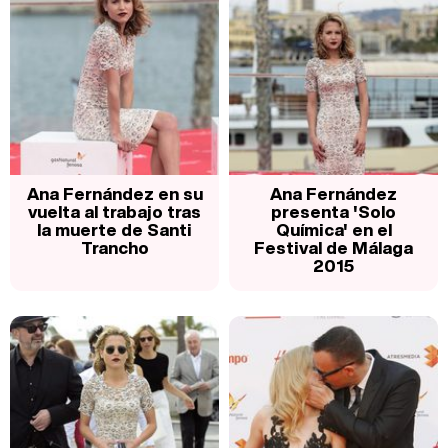
Ana Fernández en su
Ana Fernández
vuelta al trabajo tras
presenta 'Solo
la muerte de Santi
Química' en el
Trancho
Festival de Málaga
2015