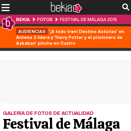
BEKIA
FOTOS
FESTIVAL DE MÁLAGA 2015
AUDIENCIAS
'¡A todo tren! Destino Asturias' en
Antena 3 lidera y 'Harry Potter y el prisionero de
Azkaban' pincha en Cuatro
GALERÍA DE FOTOS DE ACTUALIDAD
Festival de Málaga