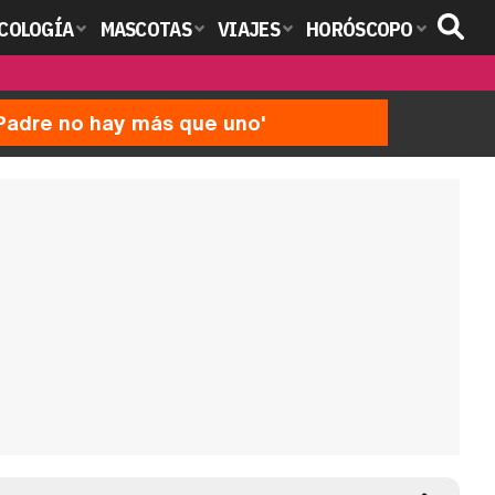
COLOGÍA
MASCOTAS
VIAJES
HORÓSCOPO
'Padre no hay más que uno'