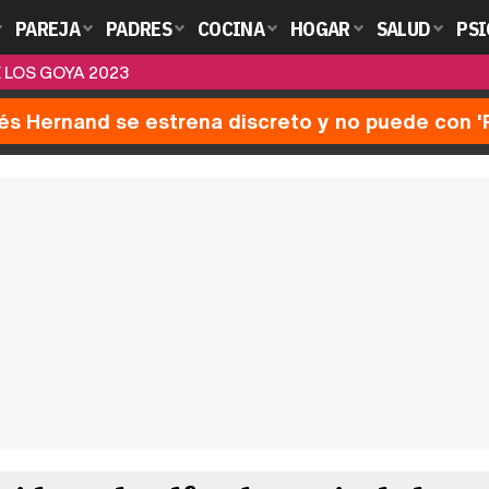
PAREJA
PADRES
COCINA
HOGAR
SALUD
PSI
 LOS GOYA 2023
nés Hernand se estrena discreto y no puede con 