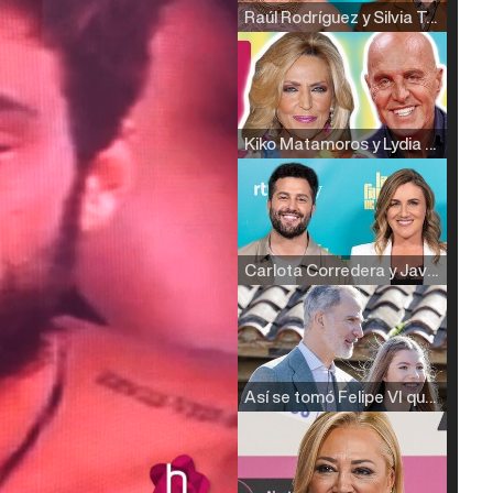
Raúl Rodríguez y Silvia Taulés nos cuentan su papel en 'La familia de la tele'
Kiko Matamoros y Lydia Lozano: "Nuestro público es de todas las edades y RTVE tiene un público muy pegado a las novelas, al que tenemos que captar"
Carlota Corredera y Javier de Hoyos: "La tele tiene que representar al público también y aquí están todos los perfiles posibles&quo;
Así se tomó Felipe VI que la Infanta Sofía no quisiera recibir formación militar