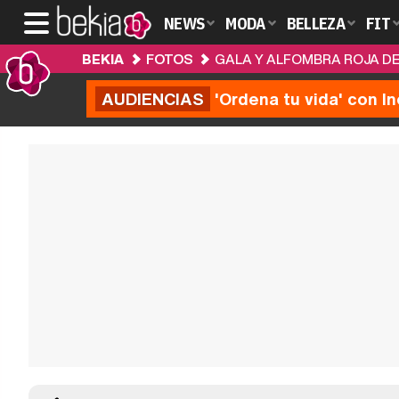
NEWS
MODA
BELLEZA
FIT
BEKIA
FOTOS
GALA Y ALFOMBRA ROJA DE
AUDIENCIAS
'Ordena tu vida' con I