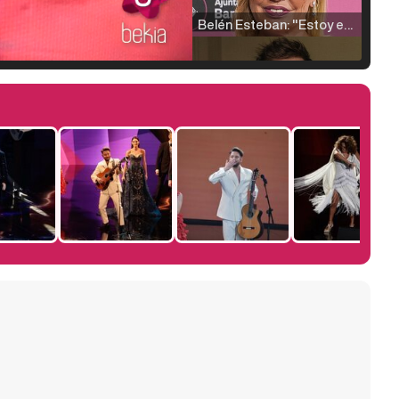
Belén Esteban: "Estoy emocionada, muy contenta y muy feliz por llegar a RTVE"
Manu Baqueiro: "Tuve como referente a Bruce Willis en 'Luz de Luna' para mi trabajo en la serie 'Perdiendo el juicio'"
Magdalena de Suecia responde a las críticas y explica por qué le han permitido lanzar su propio negocio