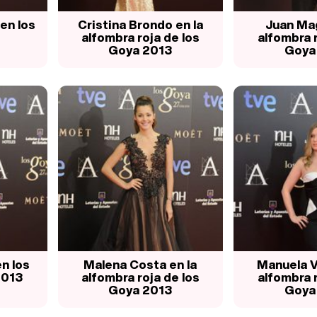
en los
Cristina Brondo en la
Juan Mag
alfombra roja de los
alfombra r
Goya 2013
Goya
n los
Malena Costa en la
Manuela Ve
2013
alfombra roja de los
alfombra r
Goya 2013
Goya