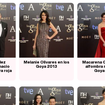
lez
Melanie Olivares en los
Macarena G
nacio
Goya 2013
alfombra r
a roja
Goya