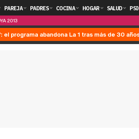
PAREJA
PADRES
COCINA
HOGAR
SALUD
PSI
YA 2013
': el programa abandona La 1 tras más de 30 año