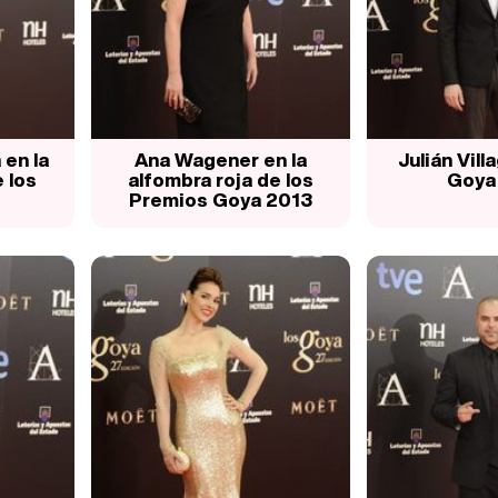
 en la
Ana Wagener en la
Julián Vill
 los
alfombra roja de los
Goya
Premios Goya 2013