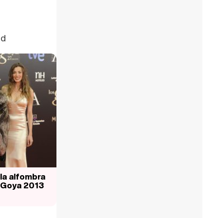
id
la alfombra
s Goya 2013