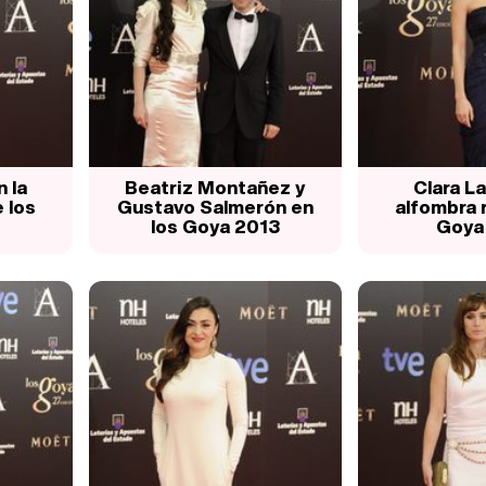
 la
Beatriz Montañez y
Clara La
 los
Gustavo Salmerón en
alfombra r
los Goya 2013
Goya