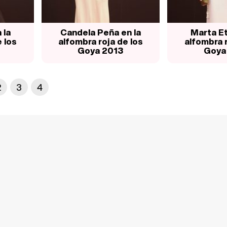
 la
Candela Peña en la
Marta Et
 los
alfombra roja de los
alfombra r
Goya 2013
Goya
2
3
4