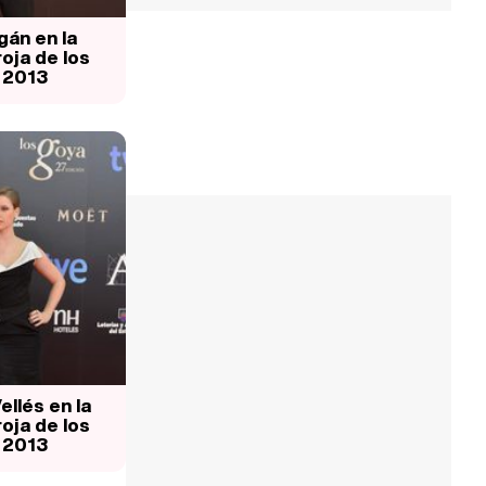
án en la
oja de los
 2013
llés en la
oja de los
 2013