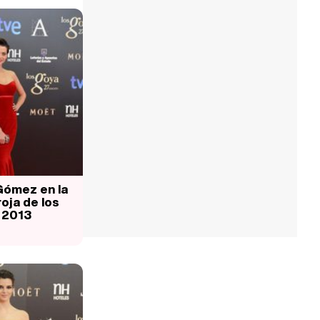
ómez en la
oja de los
 2013