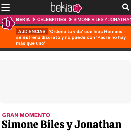
BEKIA
CELEBRITIES
SIMONE BILES Y JONATHA
AUDIENCIAS
'Ordena tu vida' con Inés Hernand
se estrena discreto y no puede con 'Padre no hay
más que uno'
GRAN MOMENTO
Simone Biles y Jonathan