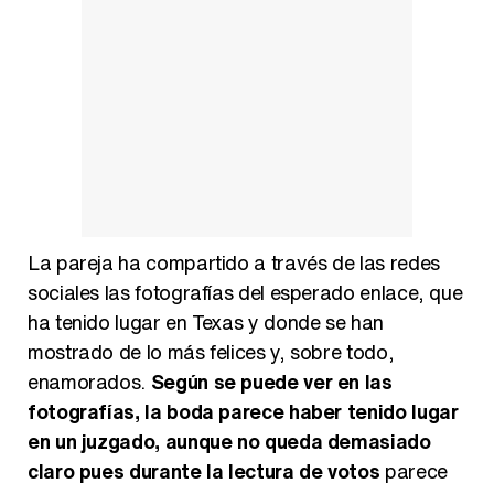
Manu Baqueiro: "Tuve como referente a Bruce Willis en 'Luz de Luna' para mi trabajo en la serie 'Perdiendo el juicio'"
Magdalena de Suecia responde a las críticas y explica por qué le han permitido lanzar su propio negocio
La pareja ha compartido a través de las redes
sociales las fotografías del esperado enlace, que
ha tenido lugar en Texas y donde se han
mostrado de lo más felices y, sobre todo,
enamorados.
Según se puede ver en las
fotografías, la boda parece haber tenido lugar
en un juzgado, aunque no queda demasiado
claro pues durante la lectura de votos
parece