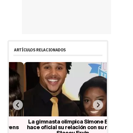
ARTÍCULOS RELACIONADOS
La gimnasta olímpica Simone Biles
Simone 
ns
hace oficial su relación con su novio
superv
Stacey Ervin
sexual