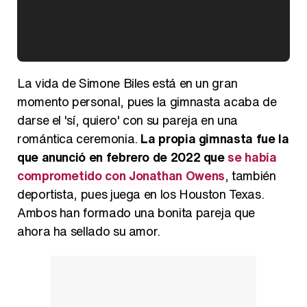
Kiko Matamoros y Lydia Lozano: "Nuestro público es de todas las edades y RTVE tiene un público muy pegado a las novelas, al que tenemos que captar"
La vida de Simone Biles está en un gran
momento personal, pues la gimnasta acaba de
darse el 'sí, quiero' con su pareja en una
romántica ceremonia.
La propia gimnasta fue la
Carlota Corredera y Javier de Hoyos: "La tele tiene que representar al público también y aquí están todos los perfiles posibles&quo;
que anunció en febrero de 2022 que
se había
comprometido con Jonathan Owens
, también
deportista, pues juega en los Houston Texas.
Ambos han formado una bonita pareja que
Así se tomó Felipe VI que la Infanta Sofía no quisiera recibir formación militar
ahora ha sellado su amor.
Belén Esteban: "Estoy emocionada, muy contenta y muy feliz por llegar a RTVE"