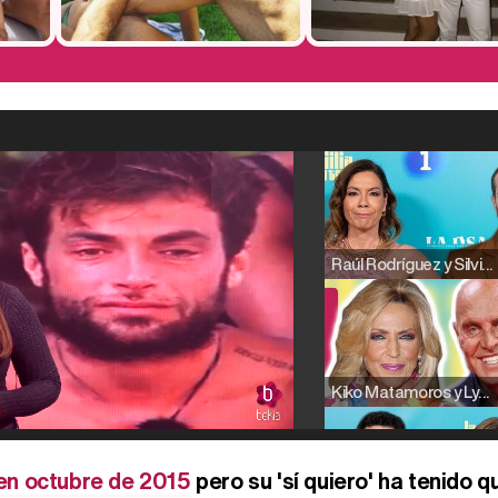
Raúl Rodríguez y Silvia Taulés nos cuentan su papel en 'La familia de la tele'
Kiko Matamoros y Lydia Lozano: "Nuestro público es de todas las edades y RTVE tiene un público muy pegado a las novelas, al que tenemos que captar"
en octubre de 2015
pero su 'sí quiero' ha tenido q