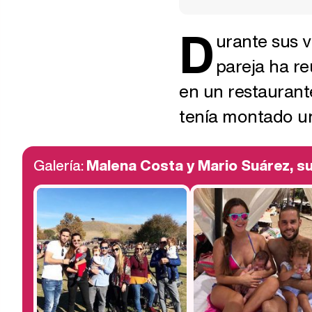
D
urante sus 
pareja ha re
en un restaurante
tenía montado un
Galería:
Malena Costa y Mario Suárez, s