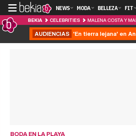
NEWS
MODA
BELLEZA
FIT
BEKIA
CELEBRITIES
MALENA COSTA Y MA
AUDIENCIAS
'En tierra lejana' en A
BODA EN LA PLAYA