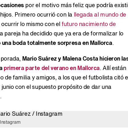
ocasiones
por el motivo más feliz que podría existi
Carlota Corredera y Javier de Hoyos: "La tele tiene que representar al público también y aquí están todos los perfiles posibles&quo;
hijos. Primero ocurrió con la
llegada al mundo de
 ocurrir lo mismo con el
futuro nacimiento de
a pareja ha decidido que ya era de formalizar lo
Así se tomó Felipe VI que la Infanta Sofía no quisiera recibir formación militar
 una boda totalmente sorpresa en Mallorca
.
emporada,
Mario Suárez y Malena Costa hicieron la
la
primera parte del verano en Mallorca
. Allí están
Belén Esteban: "Estoy emocionada, muy contenta y muy feliz por llegar a RTVE"
 de familia y amigos, a los que el futbolista citó e
 junio con el supuesto propósito de dar una
o
.
Manu Baqueiro: "Tuve como referente a Bruce Willis en 'Luz de Luna' para mi trabajo en la serie 'Perdiendo el juicio'"
 Instagram