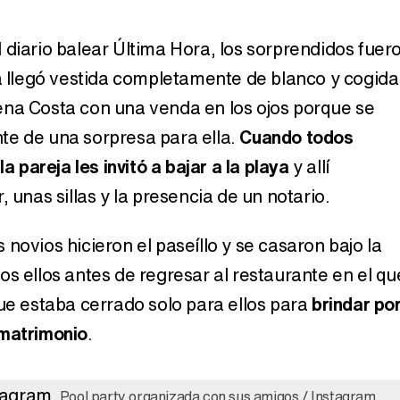
Magdalena de Suecia responde a las críticas y explica por qué le han permitido lanzar su propio negocio
 diario balear Última Hora, los sorprendidos fuer
ja llegó vestida completamente de blanco y cogida
na Costa con una venda en los ojos porque se
te de una sorpresa para ella.
Cuando todos
la pareja les invitó a bajar a la playa
y allí
, unas sillas y la presencia de un notario.
novios hicieron el paseíllo y se casaron bajo la
os ellos antes de regresar al restaurante en el qu
que estaba cerrado solo para ellos para
brindar po
 matrimonio
.
Pool party organizada con sus amigos / Instagram