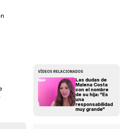
on
VÍDEOS RELACIONADOS
Las dudas de
Malena Costa
e
con el nombre
de su hija: "Es
r
una
responsabilidad
muy grande"