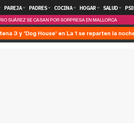
PAREJA
PADRES
COCINA
HOGAR
SALUD
PSI
RIO SUÁREZ SE CASAN POR SORPRESA EN MALLORCA
ntena 3 y 'Dog House' en La 1 se reparten la noch