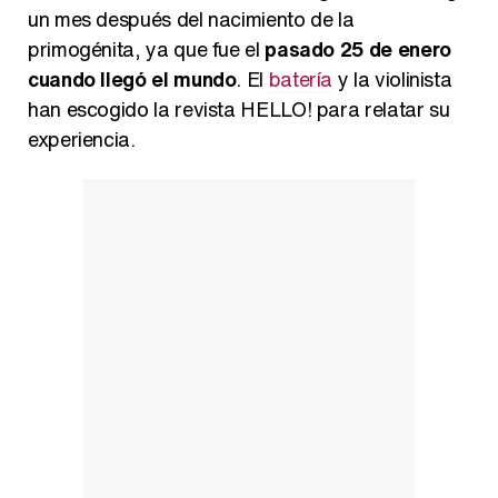
un mes después del nacimiento de la
primogénita, ya que fue el
pasado 25 de enero
cuando llegó el mundo
. El
batería
y la violinista
han escogido la revista HELLO! para relatar su
Belén Esteban: "Estoy emocionada, muy contenta y muy feliz por llegar a RTVE"
experiencia.
Manu Baqueiro: "Tuve como referente a Bruce Willis en 'Luz de Luna' para mi trabajo en la serie 'Perdiendo el juicio'"
Magdalena de Suecia responde a las críticas y explica por qué le han permitido lanzar su propio negocio