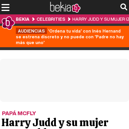
BEKIA
CELEBRITIES
HARRY JUDD Y SU MUJER I
AUDIENCIAS
'Ordena tu vida' con Inés Hernand
se estrena discreto y no puede con 'Padre no hay
más que uno'
PAPÁ MCFLY
Harry Judd y su mujer