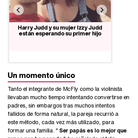
La banda McFly posa desnuda tras
Todos
la victoria de Harry Judd: "Ya
Harry J
dd
dijimos que lo haríamos"
s
jo
Un momento único
Tanto el integrante de McFly como la violinista
llevaban mucho tiempo intentando convertirse en
padres, sin embargos tras muchos intentos
fallidos de forma natural, la pareja recurrió a
este método, cada vez más utilizado, para
formar una familia. "
Ser papás es lo mejor que