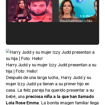
Raúl Rodríguez y Silvia Taulés nos cuentan su papel en 'La familia de la tele'
Kiko Matamoros y Lydia Lozano: "Nuestro público es de todas las edades y RTVE tiene un público muy pegado a las novelas, al que tenemos que captar"
Harry Judd y su mujer Izzy Judd presentan a su
hija | Foto: Hello!
Carlota Corredera y Javier de Hoyos: "La tele tiene que representar al público también y aquí están todos los perfiles posibles&quo;
Después de una larga lucha, Harry Judd y su
mujer Izzy Judd ya tienen a su primer hijo en
casa. La feliz pareja ha querido presentar a su
bebé, una
preciosa niña a la que han llamado
Así se tomó Felipe VI que la Infanta Sofía no quisiera recibir formación militar
Lola Rose Emma
. La bonita imagen familiar llega