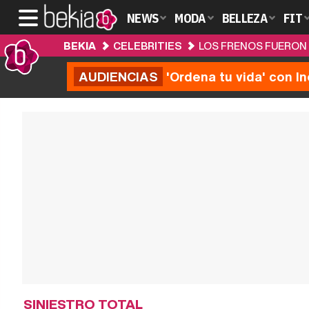
NEWS
MODA
BELLEZA
FIT
BEKIA
CELEBRITIES
LOS FRENOS FUERON 
AUDIENCIAS
'Ordena tu vida' con I
SINIESTRO TOTAL