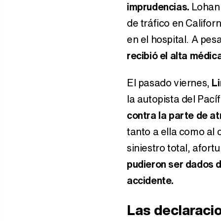
imprudencias.
Lohan 
de tráfico en Califor
en el hospital. A pes
recibió el alta médic
El pasado viernes,
L
la autopista del Pac
contra la parte de a
tanto a ella como al
siniestro total, afo
pudieron ser dados 
accidente.
Las declaraci