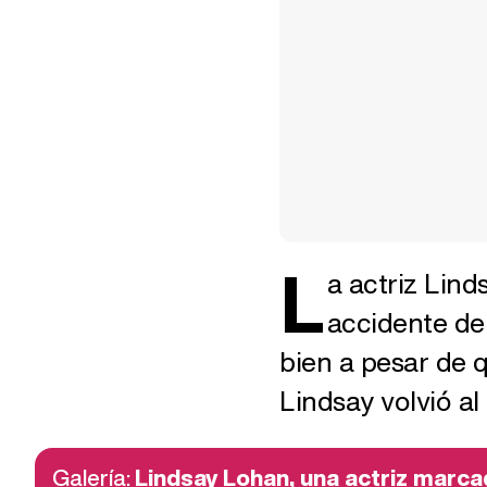
L
a actriz Lin
accidente de
bien a pesar de q
Lindsay volvió al 
Galería:
Lindsay Lohan, una actriz marca