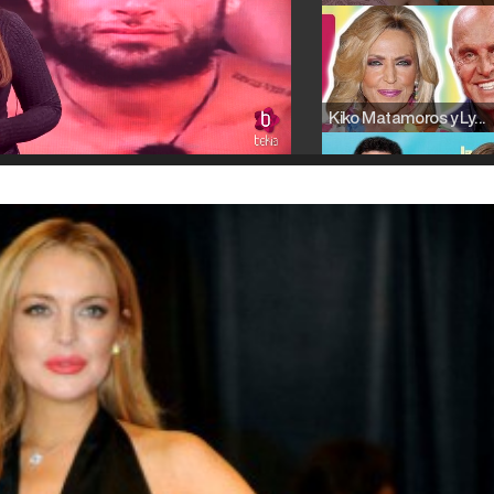
Kiko Matamoros y Lydia Lozano: "Nuestro público es de todas las edades y RTVE tiene un público muy pegado a las novelas, al que tenemos que captar"
Carlota Corredera y Javier de Hoyos: "La tele tiene que representar al público también y aquí están todos los perfiles posibles&quo;
Así se tomó Felipe VI que la Infanta Sofía no quisiera recibir formación militar