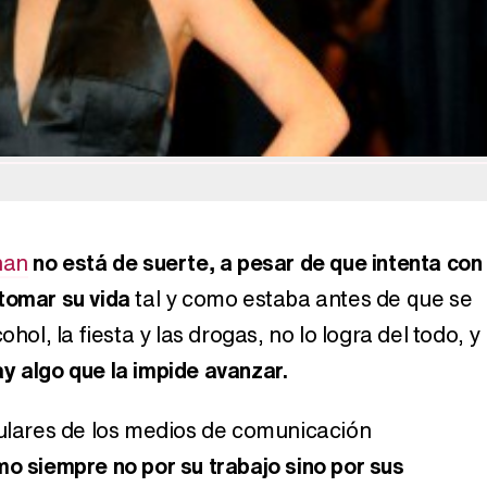
Belén Esteban: "Estoy emocionada, muy contenta y muy feliz por llegar a RTVE"
Manu Baqueiro: "Tuve como referente a Bruce Willis en 'Luz de Luna' para mi trabajo en la serie 'Perdiendo el juicio'"
Magdalena de Suecia responde a las críticas y explica por qué le han permitido lanzar su propio negocio
han
no está de suerte, a pesar de que intenta con
tomar su vida
tal y como estaba antes de que se
ohol, la fiesta y las drogas, no lo logra del todo, y
y algo que la impide avanzar.
tulares de los medios de comunicación
o siempre no por su trabajo sino por sus