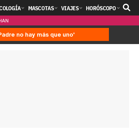
COLOGÍA
MASCOTAS
VIAJES
HORÓSCOPO
OHAN
'Padre no hay más que uno'