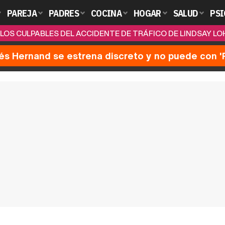
PAREJA
PADRES
COCINA
HOGAR
SALUD
PSI
LOS CULPABLES DEL ACCIDENTE DE TRÁFICO DE LINDSAY L
nés Hernand se estrena discreto y no puede con 