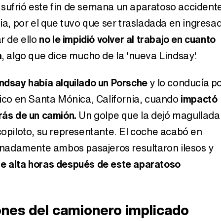
sufrió este fin de semana un aparatoso accident
nia, por el que tuvo que ser trasladada en ingresa
ar de ello
no le impidió volver al trabajo en cuanto
a
, algo que dice mucho de la 'nueva Lindsay'.
indsay había alquilado un Porsche
y lo conducía p
ífico en Santa Mónica, California, cuando
impactó
trás de un camión.
Un golpe que la dejó magullada
 copiloto, su representante. El coche acabó en
rtunadamente ambos pasajeros resultaron ilesos y
de alta horas después de este aparatoso
ones del camionero implicado