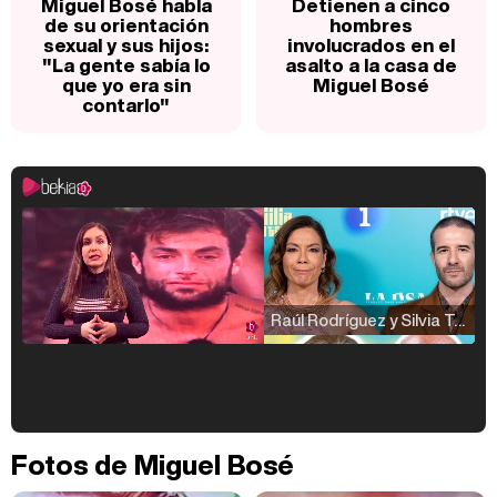
Miguel Bosé habla
Detienen a cinco
de su orientación
hombres
sexual y sus hijos:
involucrados en el
"La gente sabía lo
asalto a la casa de
que yo era sin
Miguel Bosé
contarlo"
Raúl Rodríguez y Silvia Taulés nos cuentan su papel en 'La familia de la tele'
Kiko Matamoros y Lydia Lozano: "Nuestro público es de todas las edades y RTVE tiene un público muy pegado a las novelas, al que tenemos que captar"
Fotos de Miguel Bosé