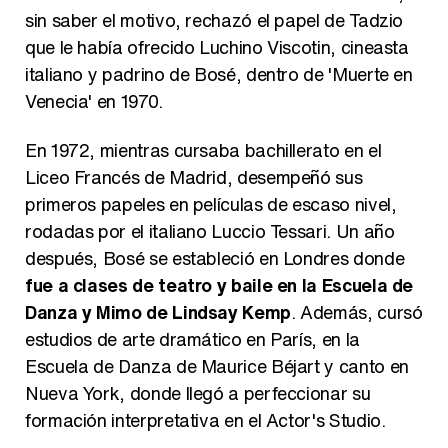
sin saber el motivo, rechazó el papel de Tadzio
que le había ofrecido Luchino Viscotin, cineasta
italiano y padrino de Bosé, dentro de 'Muerte en
Belén Esteban: "Estoy emocionada, muy contenta y muy feliz por llegar a RTVE"
Venecia' en 1970.
En 1972, mientras cursaba bachillerato en el
Liceo Francés de Madrid, desempeñó sus
Manu Baqueiro: "Tuve como referente a Bruce Willis en 'Luz de Luna' para mi trabajo en la serie 'Perdiendo el juicio'"
primeros papeles en películas de escaso nivel,
rodadas por el italiano Luccio Tessari. Un año
después, Bosé se estableció en Londres donde
fue a clases de teatro y baile en la Escuela de
Danza y Mimo de Lindsay Kemp
. Además, cursó
Magdalena de Suecia responde a las críticas y explica por qué le han permitido lanzar su propio negocio
estudios de arte dramático en París, en la
Escuela de Danza de Maurice Béjart y canto en
Nueva York, donde llegó a perfeccionar su
formación interpretativa en el Actor's Studio.