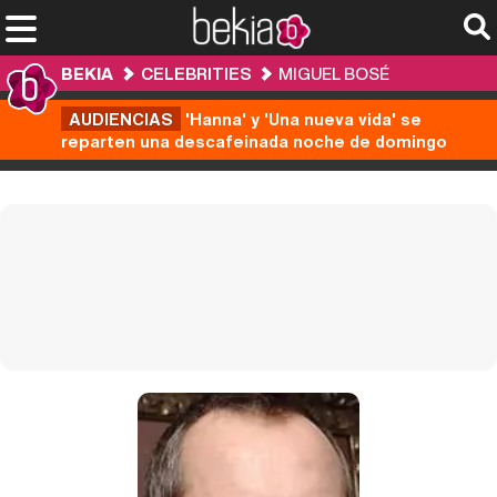
BEKIA
CELEBRITIES
MIGUEL BOSÉ
AUDIENCIAS
'Hanna' y 'Una nueva vida' se
reparten una descafeinada noche de domingo