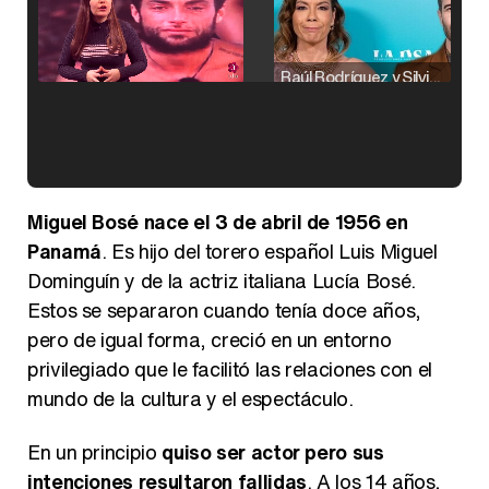
Raúl Rodríguez y Silvia Taulés nos cuentan su papel en 'La familia de la tele'
Kiko Matamoros y Lydia Lozano: "Nuestro público es de todas las edades y RTVE tiene un público muy pegado a las novelas, al que tenemos que captar"
Miguel Bosé nace el 3 de abril de 1956 en
Panamá
. Es hijo del torero español Luis Miguel
Dominguín y de la actriz italiana Lucía Bosé.
Estos se separaron cuando tenía doce años,
Carlota Corredera y Javier de Hoyos: "La tele tiene que representar al público también y aquí están todos los perfiles posibles&quo;
pero de igual forma, creció en un entorno
privilegiado que le facilitó las relaciones con el
mundo de la cultura y el espectáculo.
En un principio
quiso ser actor pero sus
Así se tomó Felipe VI que la Infanta Sofía no quisiera recibir formación militar
intenciones resultaron fallidas
. A los 14 años,