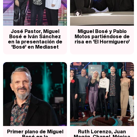
Magdalena de Suecia responde a las críticas y explica por qué le han permitido lanzar su propio negocio
José Pastor, Miguel
Miguel Bosé y Pablo
Bosé e Iván Sánchez
Motos partiéndose de
en la presentación de
risa en 'El Hormiguero'
'Bosé' en Mediaset
Primer plano de Miguel
Ruth Lorenzo, Juan
Bosé en la
Magán, Chanel, Mónica