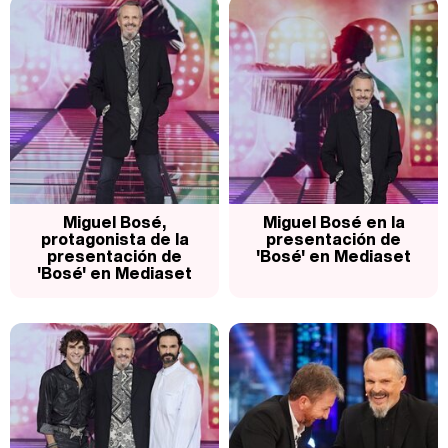
Carlota Corredera y Javier de Hoyos: "La tele tiene que representar al público también y aquí están todos los perfiles posibles&quo;
Así se tomó Felipe VI que la Infanta Sofía no quisiera recibir formación militar
Miguel Bosé,
Miguel Bosé en la
protagonista de la
presentación de
presentación de
'Bosé' en Mediaset
'Bosé' en Mediaset
Belén Esteban: "Estoy emocionada, muy contenta y muy feliz por llegar a RTVE"
Manu Baqueiro: "Tuve como referente a Bruce Willis en 'Luz de Luna' para mi trabajo en la serie 'Perdiendo el juicio'"