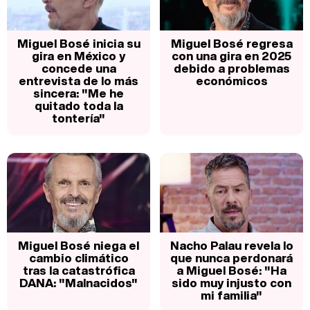
Miguel Bosé inicia su
Miguel Bosé regresa
gira en México y
con una gira en 2025
concede una
debido a problemas
entrevista de lo más
económicos
sincera: "Me he
quitado toda la
tontería"
Miguel Bosé niega el
Nacho Palau revela lo
cambio climático
que nunca perdonará
tras la catastrófica
a Miguel Bosé: "Ha
DANA: "Malnacidos"
sido muy injusto con
mi familia"