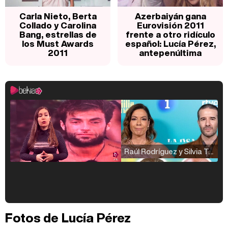
Carla Nieto, Berta
Azerbaiyán gana
Collado y Carolina
Eurovisión 2011
Bang, estrellas de
frente a otro ridículo
los Must Awards
español: Lucía Pérez,
2011
antepenúltima
Raúl Rodríguez y Silvia Taulés nos cuentan su papel en 'La familia de la tele'
Kiko Matamoros y Lydia Lozano: "Nuestro público es de todas las edades y RTVE tiene un público muy pegado a las novelas, al que tenemos que captar"
Fotos de Lucía Pérez