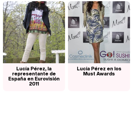
Carlota Corredera y Javier de Hoyos: "La tele tiene que representar al público también y aquí están todos los perfiles posibles&quo;
Así se tomó Felipe VI que la Infanta Sofía no quisiera recibir formación militar
Lucía Pérez, la
Lucía Pérez en los
representante de
Must Awards
España en Eurovisión
2011
Belén Esteban: "Estoy emocionada, muy contenta y muy feliz por llegar a RTVE"
Manu Baqueiro: "Tuve como referente a Bruce Willis en 'Luz de Luna' para mi trabajo en la serie 'Perdiendo el juicio'"