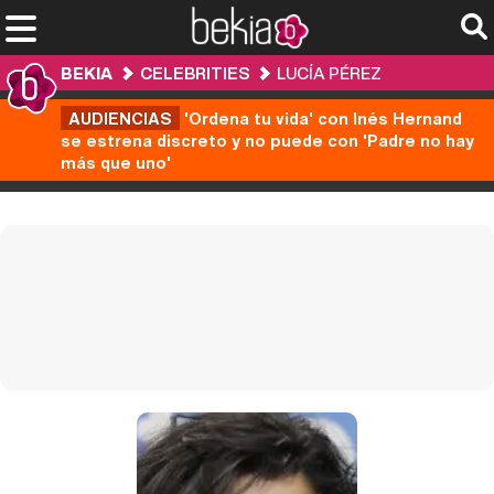
BEKIA
CELEBRITIES
LUCÍA PÉREZ
AUDIENCIAS
'Ordena tu vida' con Inés Hernand
se estrena discreto y no puede con 'Padre no hay
más que uno'