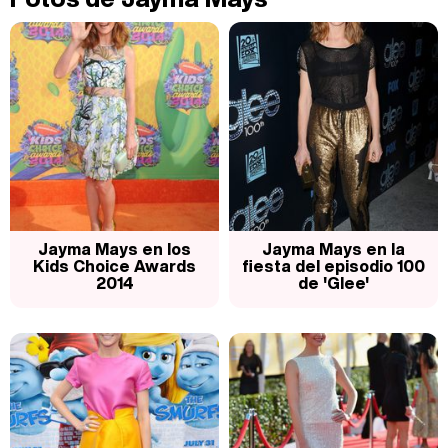
Carlota Corredera y Javier de Hoyos: "La tele tiene que representar al público también y aquí están todos los perfiles posibles&quo;
Así se tomó Felipe VI que la Infanta Sofía no quisiera recibir formación militar
Jayma Mays en los
Jayma Mays en la
Kids Choice Awards
fiesta del episodio 100
2014
de 'Glee'
Belén Esteban: "Estoy emocionada, muy contenta y muy feliz por llegar a RTVE"
Manu Baqueiro: "Tuve como referente a Bruce Willis en 'Luz de Luna' para mi trabajo en la serie 'Perdiendo el juicio'"