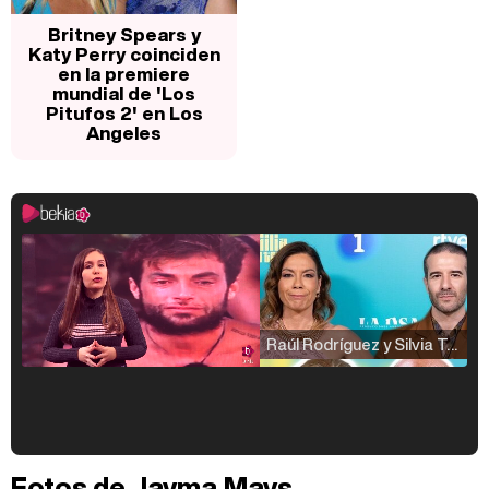
Britney Spears y
Katy Perry coinciden
en la premiere
mundial de 'Los
Pitufos 2' en Los
Angeles
Raúl Rodríguez y Silvia Taulés nos cuentan su papel en 'La familia de la tele'
Kiko Matamoros y Lydia Lozano: "Nuestro público es de todas las edades y RTVE tiene un público muy pegado a las novelas, al que tenemos que captar"
Fotos de Jayma Mays