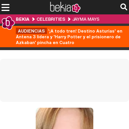
BEKIA
CELEBRITIES
JAYMA MAYS
AUDIENCIAS
'¡A todo tren! Destino Asturias' en
Antena 3 lidera y 'Harry Potter y el prisionero de
Azkaban' pincha en Cuatro