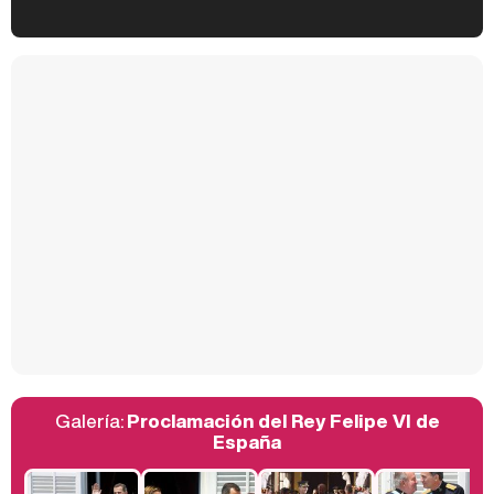
Kiko Matamoros y Lydia Lozano: "Nuestro público es de todas las edades y RTVE tiene un público muy pegado a las novelas, al que tenemos que captar"
Carlota Corredera y Javier de Hoyos: "La tele tiene que representar al público también y aquí están todos los perfiles posibles&quo;
Así se tomó Felipe VI que la Infanta Sofía no quisiera recibir formación militar
Galería:
Proclamación del Rey Felipe VI de
Belén Esteban: "Estoy emocionada, muy contenta y muy feliz por llegar a RTVE"
España