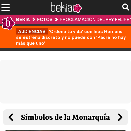
BEKIA
FOTOS
PROCLAMACIÓN DEL REY FELIPE 
AUDIENCIAS
'Ordena tu vida' con Inés Hernand
se estrena discreto y no puede con 'Padre no hay
más que uno'
Símbolos de la Monarquía