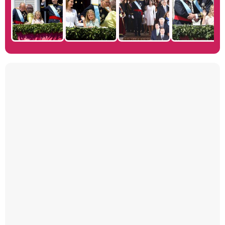
Manu Baqueiro: "Tuve como referente a Bruce Willis en 'Luz de Luna' para mi trabajo en la serie 'Perdiendo el juicio'"
Magdalena de Suecia responde a las críticas y explica por qué le han permitido lanzar su propio negocio