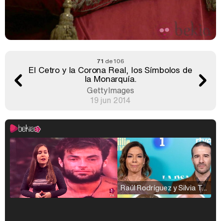
71
de 106
El Cetro y la Corona Real, los Símbolos de
la Monarquía.
GettyImages
19 jun 2014
Raúl Rodríguez y Silvia Taulés nos cuentan su papel en 'La familia de la tele'