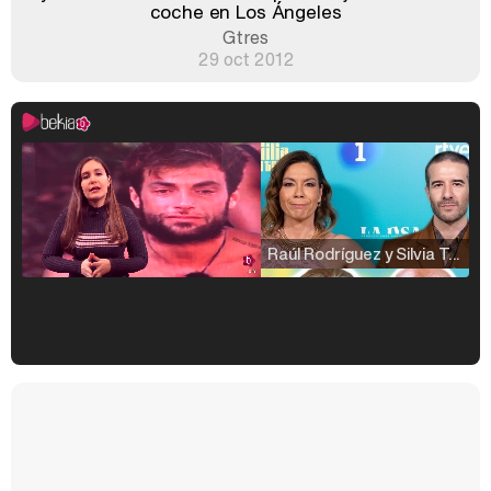
coche en Los Ángeles
Gtres
29 oct 2012
Raúl Rodríguez y Silvia Taulés nos cuentan su papel en 'La familia de la tele'
Kiko Matamoros y Lydia Lozano: "Nuestro público es de todas las edades y RTVE tiene un público muy pegado a las novelas, al que tenemos que captar"