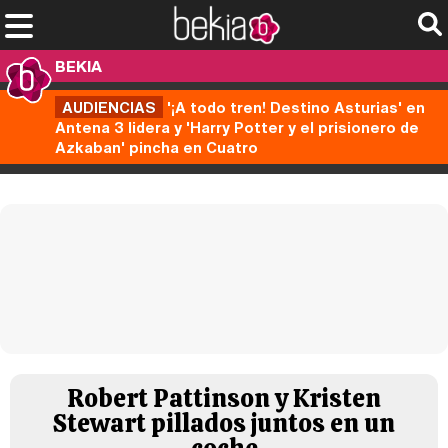
BEKIA
AUDIENCIAS
'¡A todo tren! Destino Asturias' en
Antena 3 lidera y 'Harry Potter y el prisionero de
Azkaban' pincha en Cuatro
Robert Pattinson y Kristen
Stewart pillados juntos en un