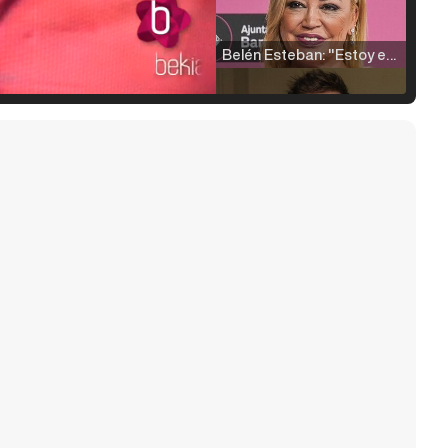
Belén Esteban: "Estoy emocionada, muy contenta y muy feliz por llegar a RTVE"
Manu Baqueiro: "Tuve como referente a Bruce Willis en 'Luz de Luna' para mi trabajo en la serie 'Perdiendo el juicio'"
Magdalena de Suecia responde a las críticas y explica por qué le han permitido lanzar su propio negocio