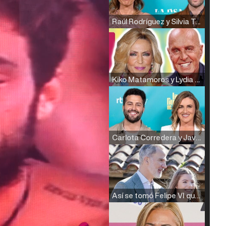
Raúl Rodríguez y Silvia Taulés nos cuentan su papel en 'La familia de la tele'
Kiko Matamoros y Lydia Lozano: "Nuestro público es de todas las edades y RTVE tiene un público muy pegado a las novelas, al que tenemos que captar"
Carlota Corredera y Javier de Hoyos: "La tele tiene que representar al público también y aquí están todos los perfiles posibles&quo;
Así se tomó Felipe VI que la Infanta Sofía no quisiera recibir formación militar