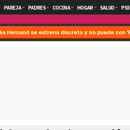
PAREJA
PADRES
COCINA
HOGAR
SALUD
PSI
nés Hernand se estrena discreto y no puede con 