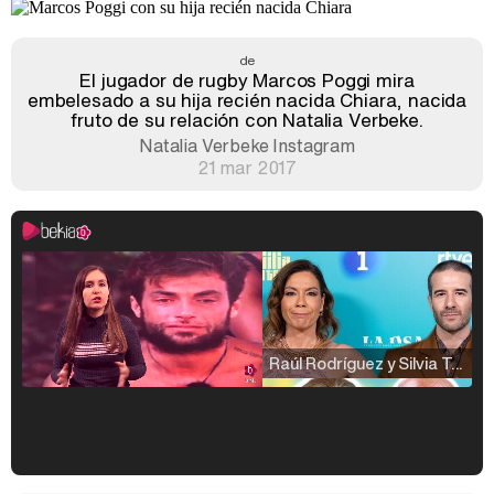
de
El jugador de rugby Marcos Poggi mira
embelesado a su hija recién nacida Chiara, nacida
fruto de su relación con Natalia Verbeke.
Natalia Verbeke Instagram
21 mar 2017
Raúl Rodríguez y Silvia Taulés nos cuentan su papel en 'La familia de la tele'
Kiko Matamoros y Lydia Lozano: "Nuestro público es de todas las edades y RTVE tiene un público muy pegado a las novelas, al que tenemos que captar"