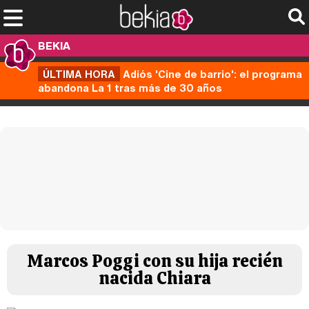
BEKIA
ÚLTIMA HORA
Adiós 'Cine de barrio': el programa
abandona La 1 tras más de 30 años
Marcos Poggi con su hija recién
nacida Chiara