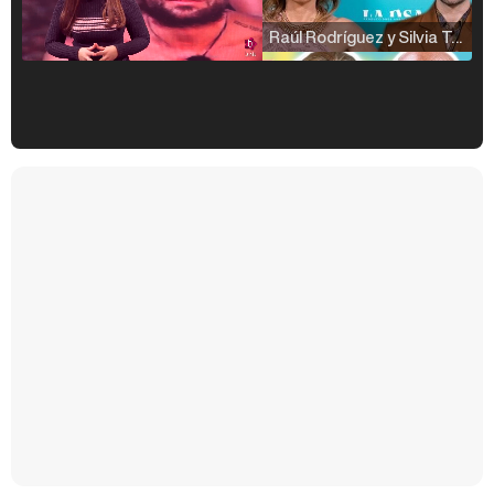
Raúl Rodríguez y Silvia Taulés nos cuentan su papel en 'La familia de la tele'
Kiko Matamoros y Lydia Lozano: "Nuestro público es de todas las edades y RTVE tiene un público muy pegado a las novelas, al que tenemos que captar"
Carlota Corredera y Javier de Hoyos: "La tele tiene que representar al público también y aquí están todos los perfiles posibles&quo;
Así se tomó Felipe VI que la Infanta Sofía no quisiera recibir formación militar