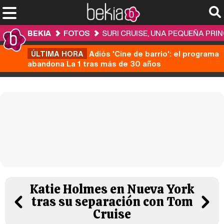
BEKIA
FOTOS
SURI CRUISE, UNA PEQUEÑA PRI
ÚLTIMA HORA
Adiós 'Cine de barrio': el programa
abandona La 1 tras más de 30 años
Katie Holmes en Nueva York
tras su separación con Tom
Cruise