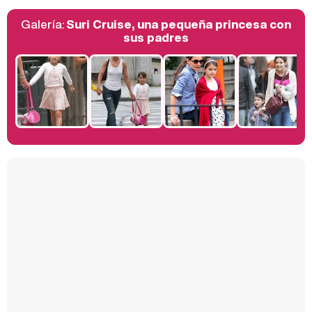
Galería:
Suri Cruise, una pequeña princesa con
Belén Esteban: "Estoy emocionada, muy contenta y muy feliz por llegar a RTVE"
sus padres
Manu Baqueiro: "Tuve como referente a Bruce Willis en 'Luz de Luna' para mi trabajo en la serie 'Perdiendo el juicio'"
Magdalena de Suecia responde a las críticas y explica por qué le han permitido lanzar su propio negocio