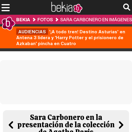
BEKIA
FOTOS
SARA CARBONERO EN IMÁGENES
AUDIENCIAS
'¡A todo tren! Destino Asturias' en
Antena 3 lidera y 'Harry Potter y el prisionero de
Azkaban' pincha en Cuatro
Sara Carbonero en la
presentación de la colección