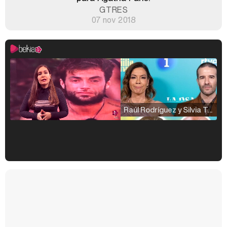
GTRES
07 nov 2018
Raúl Rodríguez y Silvia Taulés nos cuentan su papel en 'La familia de la tele'
Kiko Matamoros y Lydia Lozano: "Nuestro público es de todas las edades y RTVE tiene un público muy pegado a las novelas, al que tenemos que captar"
Carlota Corredera y Javier de Hoyos: "La tele tiene que representar al público también y aquí están todos los perfiles posibles&quo;