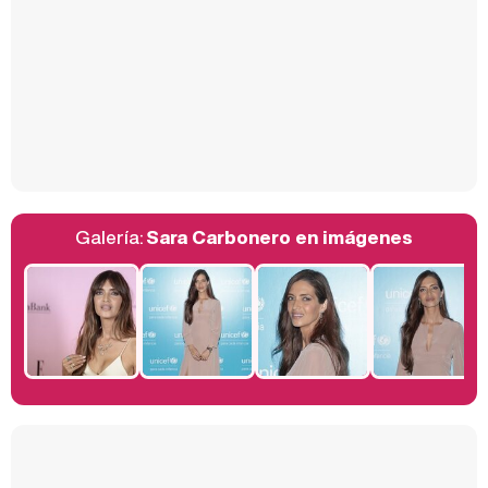
Así se tomó Felipe VI que la Infanta Sofía no quisiera recibir formación militar
Galería:
Sara Carbonero en imágenes
Belén Esteban: "Estoy emocionada, muy contenta y muy feliz por llegar a RTVE"
Manu Baqueiro: "Tuve como referente a Bruce Willis en 'Luz de Luna' para mi trabajo en la serie 'Perdiendo el juicio'"