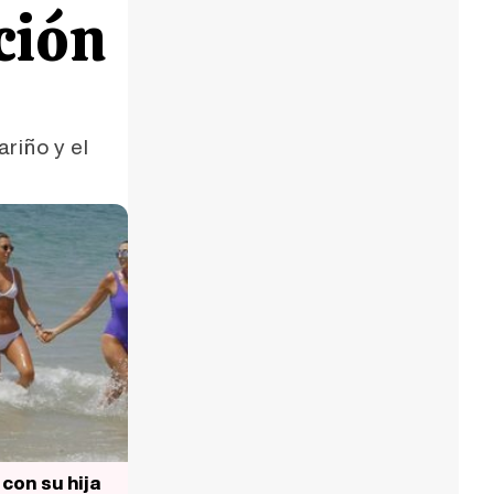
ción
riño y el
 con su hija