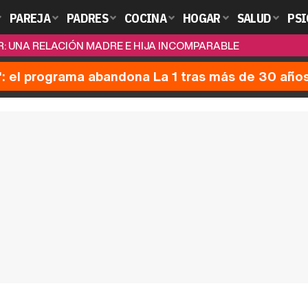
PAREJA
PADRES
COCINA
HOGAR
SALUD
PSI
R: UNA RELACIÓN MADRE E HIJA INCOMPARABLE
': el programa abandona La 1 tras más de 30 año