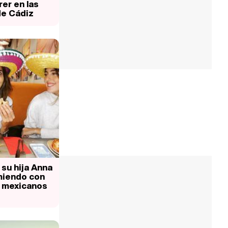
er en las
de Cádiz
 su hija Anna
miendo con
 mexicanos