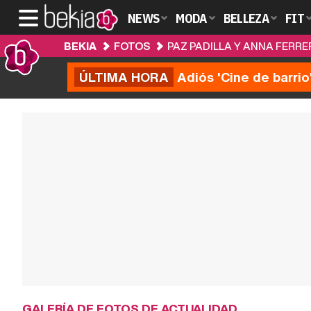
NEWS
MODA
BELLEZA
FIT
BEKIA
FOTOS
PAZ PADILLA Y ANNA FERRE
ÚLTIMA HORA
Adiós 'Cine de barrio
GALERÍA DE FOTOS DE ACTUALIDAD