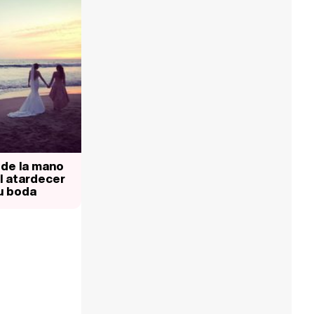
 de la mano
al atardecer
u boda