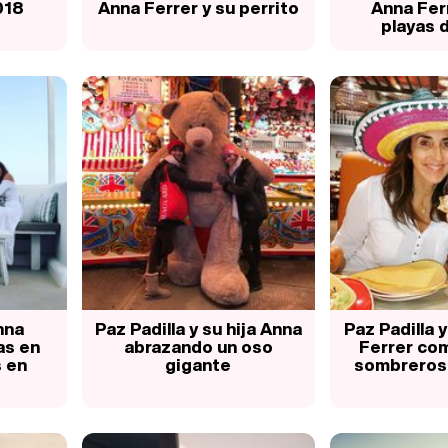
018
Anna Ferrer y su perrito
Anna Ferr
playas 
nna
Paz Padilla y su hija Anna
Paz Padilla y
as en
abrazando un oso
Ferrer co
 en
gigante
sombreros