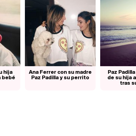
u hija
Ana Ferrer con su madre
Paz Padilla
n bebé
Paz Padilla y su perrito
de su hija 
tras s