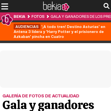
BEKIA
FOTOS
GALA Y GANADORES DE LOS PRE
AUDIENCIAS
'¡A todo tren! Destino Asturias' en
Antena 3 lidera y 'Harry Potter y el prisionero de
Azkaban' pincha en Cuatro
GALERÍA DE FOTOS DE ACTUALIDAD
Gala y ganadores