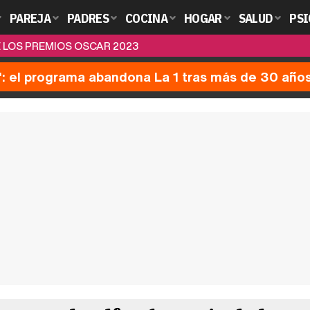
PAREJA
PADRES
COCINA
HOGAR
SALUD
PSI
 LOS PREMIOS OSCAR 2023
': el programa abandona La 1 tras más de 30 año