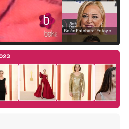
Belén Esteban: "Estoy emocionada, muy contenta y muy feliz por llegar a RTVE"
2023
Manu Baqueiro: "Tuve como referente a Bruce Willis en 'Luz de Luna' para mi trabajo en la serie 'Perdiendo el juicio'"
Magdalena de Suecia responde a las críticas y explica por qué le han permitido lanzar su propio negocio