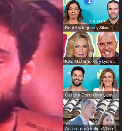
Raúl Rodríguez y Silvia Taulés nos cuentan su papel en 'La familia de la tele'
Kiko Matamoros y Lydia Lozano: "Nuestro público es de todas las edades y RTVE tiene un público muy pegado a las novelas, al que tenemos que captar"
Carlota Corredera y Javier de Hoyos: "La tele tiene que representar al público también y aquí están todos los perfiles posibles&quo;
Así se tomó Felipe VI que la Infanta Sofía no quisiera recibir formación militar