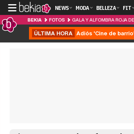
NEWS
MODA
BELLEZA
FIT
BEKIA
FOTOS
GALA Y ALFOMBRA ROJA DE
ÚLTIMA HORA
Adiós 'Cine de barrio