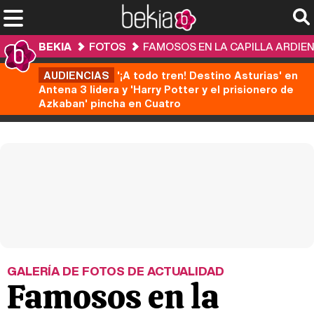
BEKIA
FOTOS
FAMOSOS EN LA CAPILLA ARDIE
AUDIENCIAS
'¡A todo tren! Destino Asturias' en
Antena 3 lidera y 'Harry Potter y el prisionero de
Azkaban' pincha en Cuatro
GALERÍA DE FOTOS DE ACTUALIDAD
Famosos en la