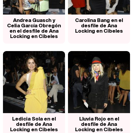
Andrea Guasch y
Carolina Bang en el
Celia García Obregón
desfile de Ana
en el desfile de Ana
Locking en Cibeles
Locking en Cibeles
Ledicia Sola en el
Lluvia Rojo en el
desfile de Ana
desfile de Ana
Locking en Cibeles
Locking en Cibeles