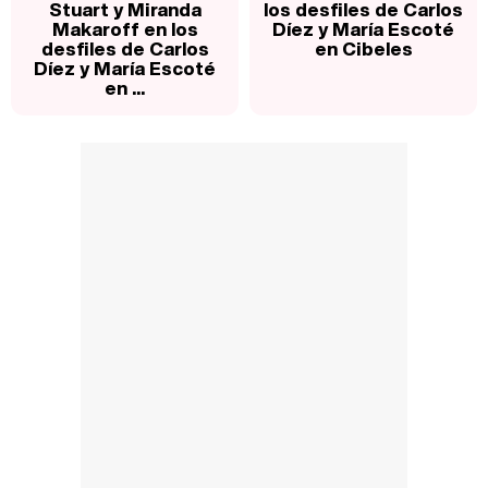
Stuart y Miranda
los desfiles de Carlos
Makaroff en los
Díez y María Escoté
desfiles de Carlos
en Cibeles
Díez y María Escoté
en ...