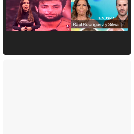
Raúl Rodríguez y Silvia Taulés nos cuentan su papel en 'La familia de la tele'
Kiko Matamoros y Lydia Lozano: "Nuestro público es de todas las edades y RTVE tiene un público muy pegado a las novelas, al que tenemos que captar"
Carlota Corredera y Javier de Hoyos: "La tele tiene que representar al público también y aquí están todos los perfiles posibles&quo;
Así se tomó Felipe VI que la Infanta Sofía no quisiera recibir formación militar