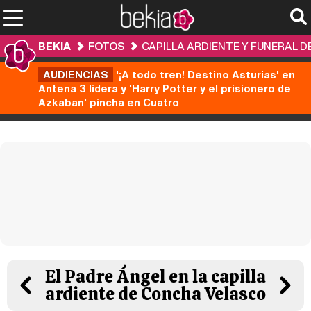
BEKIA
FOTOS
CAPILLA ARDIENTE Y FUNERAL 
AUDIENCIAS
'¡A todo tren! Destino Asturias' en
Antena 3 lidera y 'Harry Potter y el prisionero de
Azkaban' pincha en Cuatro
El Padre Ángel en la capilla
ardiente de Concha Velasco