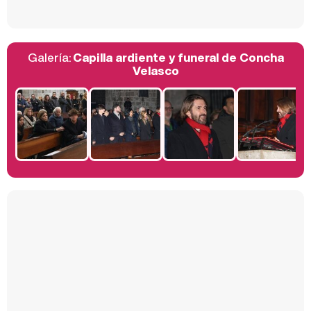
Galería:
Capilla ardiente y funeral de Concha
Belén Esteban: "Estoy emocionada, muy contenta y muy feliz por llegar a RTVE"
Velasco
Manu Baqueiro: "Tuve como referente a Bruce Willis en 'Luz de Luna' para mi trabajo en la serie 'Perdiendo el juicio'"
Magdalena de Suecia responde a las críticas y explica por qué le han permitido lanzar su propio negocio