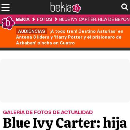
BEKIA
FOTOS
BLUE IVY CARTER: HIJA DE BEYON
AUDIENCIAS
'¡A todo tren! Destino Asturias' en
Antena 3 lidera y 'Harry Potter y el prisionero de
Azkaban' pincha en Cuatro
GALERÍA DE FOTOS DE ACTUALIDAD
Blue Ivy Carter: hija