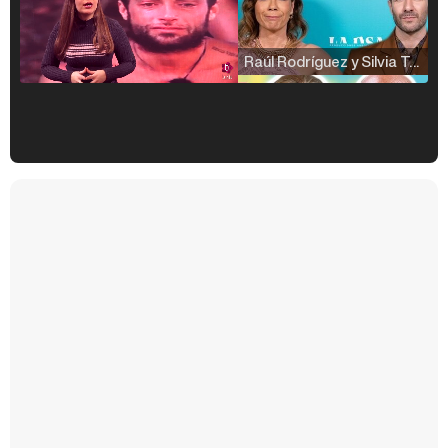
Raúl Rodríguez y Silvia Taulés nos cuentan su papel en 'La familia de la tele'
Kiko Matamoros y Lydia Lozano: "Nuestro público es de todas las edades y RTVE tiene un público muy pegado a las novelas, al que tenemos que captar"
Carlota Corredera y Javier de Hoyos: "La tele tiene que representar al público también y aquí están todos los perfiles posibles&quo;
Así se tomó Felipe VI que la Infanta Sofía no quisiera recibir formación militar