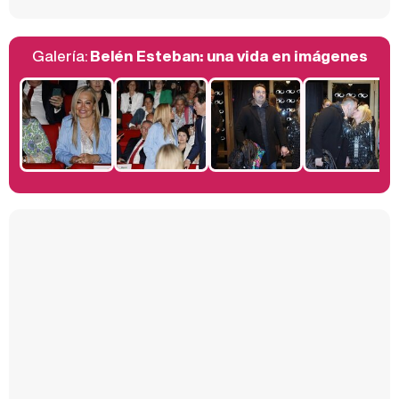
Galería:
Belén Esteban: una vida en imágenes
Belén Esteban: "Estoy emocionada, muy contenta y muy feliz por llegar a RTVE"
Manu Baqueiro: "Tuve como referente a Bruce Willis en 'Luz de Luna' para mi trabajo en la serie 'Perdiendo el juicio'"
Magdalena de Suecia responde a las críticas y explica por qué le han permitido lanzar su propio negocio