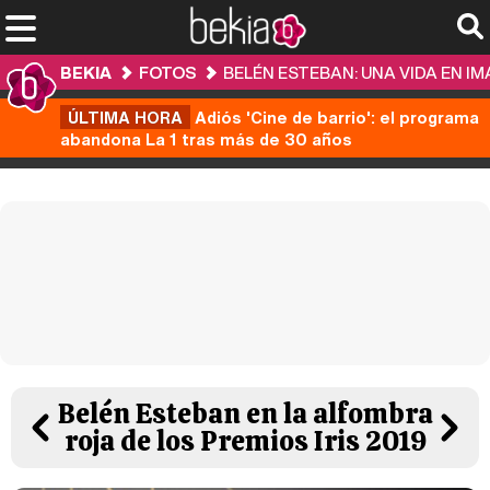
BEKIA
FOTOS
BELÉN ESTEBAN: UNA VIDA EN I
ÚLTIMA HORA
Adiós 'Cine de barrio': el programa
abandona La 1 tras más de 30 años
Belén Esteban en la alfombra
roja de los Premios Iris 2019