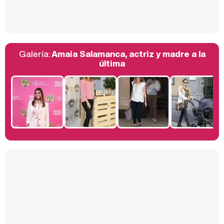
Así se tomó Felipe VI que la Infanta Sofía no quisiera recibir formación militar
Galería:
Amaia Salamanca, actriz y madre a la
Belén Esteban: "Estoy emocionada, muy contenta y muy feliz por llegar a RTVE"
última
Manu Baqueiro: "Tuve como referente a Bruce Willis en 'Luz de Luna' para mi trabajo en la serie 'Perdiendo el juicio'"
Magdalena de Suecia responde a las críticas y explica por qué le han permitido lanzar su propio negocio