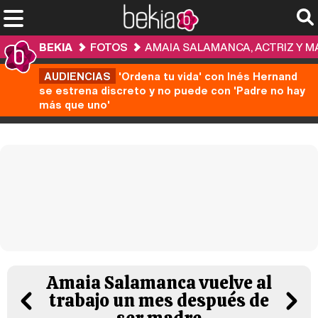
BEKIA
FOTOS
AMAIA SALAMANCA, ACTRIZ Y MA
AUDIENCIAS
'Ordena tu vida' con Inés Hernand
se estrena discreto y no puede con 'Padre no hay
más que uno'
Amaia Salamanca vuelve al
trabajo un mes después de