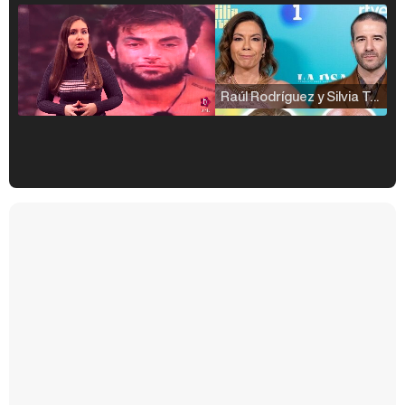
Raúl Rodríguez y Silvia Taulés nos cuentan su papel en 'La familia de la tele'
Kiko Matamoros y Lydia Lozano: "Nuestro público es de todas las edades y RTVE tiene un público muy pegado a las novelas, al que tenemos que captar"
Carlota Corredera y Javier de Hoyos: "La tele tiene que representar al público también y aquí están todos los perfiles posibles&quo;