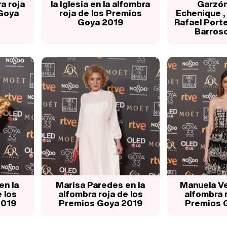
ra roja
la Iglesia en la alfombra
Garzón
Goya
roja de los Premios
Echenique ,
Goya 2019
Rafael Porte
Barroso 
en la
Marisa Paredes en la
Manuela Ve
 los
alfombra roja de los
alfombra r
2019
Premios Goya 2019
Premios 