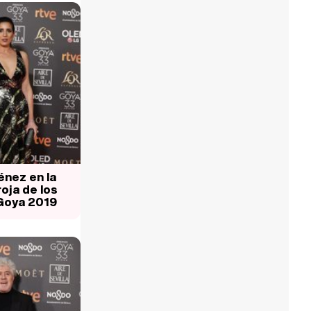
énez en la
oja de los
Goya 2019