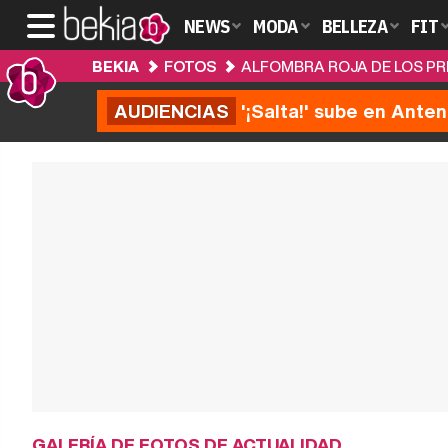
NEWS
MODA
BELLEZA
FIT
BEKIA
FOTOS
ALFOMBRA ROJA DE LOS PR
AUDIENCIAS
'¡Salta!' sube en Anten
GALERÍA DE FOTOS DE ACTUALIDAD