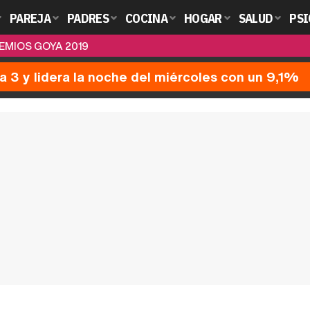
PAREJA
PADRES
COCINA
HOGAR
SALUD
PSI
EMIOS GOYA 2019
a 3 y lidera la noche del miércoles con un 9,1%