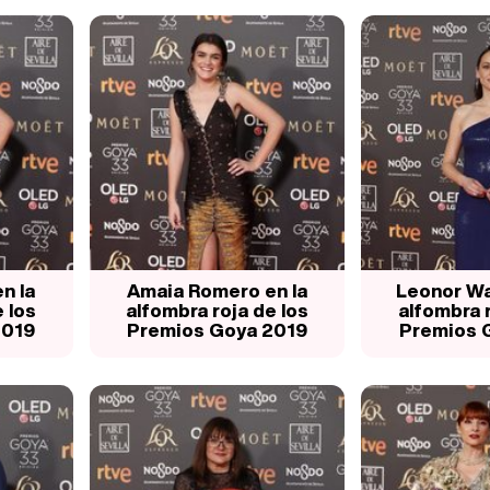
n la
Amaia Romero en la
Leonor Wat
 los
alfombra roja de los
alfombra r
2019
Premios Goya 2019
Premios 