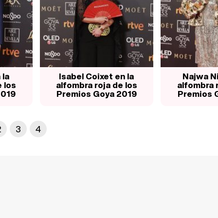
 la
Isabel Coixet en la
Najwa Ni
 los
alfombra roja de los
alfombra r
2019
Premios Goya 2019
Premios 
2
3
4