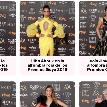
 la
Hiba Abouk en la
Lucía Jim
 los
alfombra roja de los
alfombra r
2019
Premios Goya 2019
Premios 