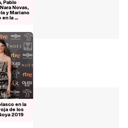
, Pablo
 Nara Novas,
la y Mariano
en la ...
lasco en la
oja de los
Goya 2019