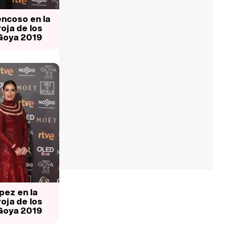
ncoso en la
oja de los
Goya 2019
pez en la
oja de los
Goya 2019