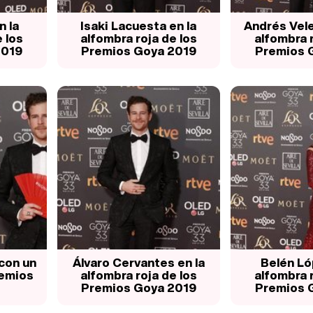
n la
Isaki Lacuesta en la
Andrés Vele
 los
alfombra roja de los
alfombra r
2019
Premios Goya 2019
Premios 
con un
Álvaro Cervantes en la
Belén Ló
remios
alfombra roja de los
alfombra r
Premios Goya 2019
Premios 