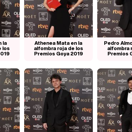
 la
Athenea Mata en la
Pedro Almo
 los
alfombra roja de los
alfombra r
2019
Premios Goya 2019
Premios 