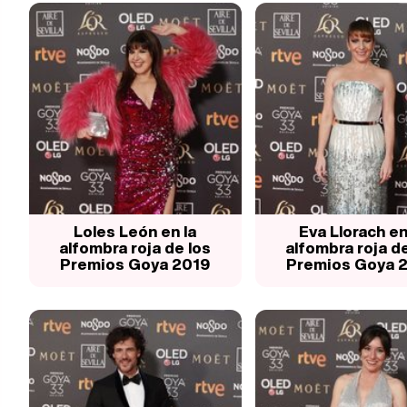
Loles León en la
Eva Llorach en
alfombra roja de los
alfombra roja de
Premios Goya 2019
Premios Goya 