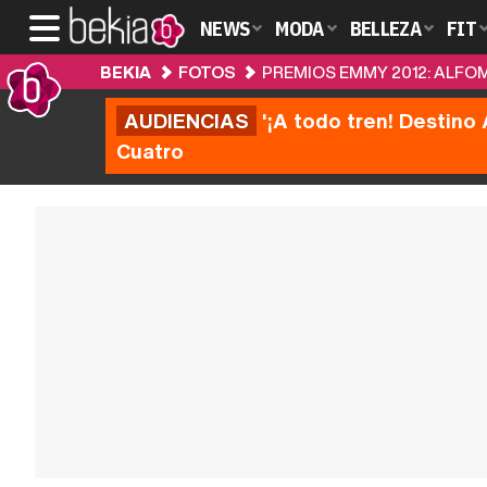
NEWS
MODA
BELLEZA
FIT
BEKIA
FOTOS
PREMIOS EMMY 2012: ALFO
AUDIENCIAS
'¡A todo tren! Destino 
Cuatro