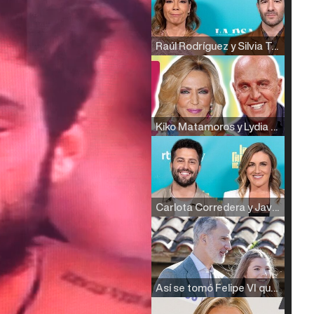
Raúl Rodríguez y Silvia Taulés nos cuentan su papel en 'La familia de la tele'
Kiko Matamoros y Lydia Lozano: "Nuestro público es de todas las edades y RTVE tiene un público muy pegado a las novelas, al que tenemos que captar"
Carlota Corredera y Javier de Hoyos: "La tele tiene que representar al público también y aquí están todos los perfiles posibles&quo;
Así se tomó Felipe VI que la Infanta Sofía no quisiera recibir formación militar