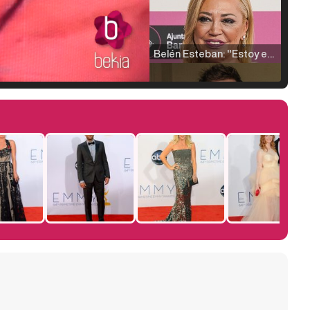
Belén Esteban: "Estoy emocionada, muy contenta y muy feliz por llegar a RTVE"
Manu Baqueiro: "Tuve como referente a Bruce Willis en 'Luz de Luna' para mi trabajo en la serie 'Perdiendo el juicio'"
Magdalena de Suecia responde a las críticas y explica por qué le han permitido lanzar su propio negocio