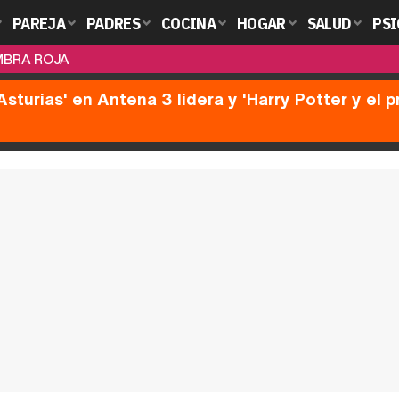
PAREJA
PADRES
COCINA
HOGAR
SALUD
PSI
MBRA ROJA
Asturias' en Antena 3 lidera y 'Harry Potter y el 