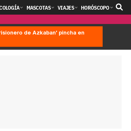
COLOGÍA
MASCOTAS
VIAJES
HORÓSCOPO
prisionero de Azkaban' pincha en