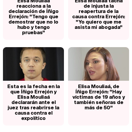
Elisa Mouliáa
Elisa Mouliaá tacha
reacciona a la
de injusta la
declaración de Íñigo
reapertura de la
Errejón: "Tengo que
causa contra Errejón:
demostrar que no lo
"Yo quiero que me
hubo y tengo
asista mi abogada"
pruebas"
Esta es la fecha en la
Elisa Mouliaá, de
que Íñigo Errejón y
Íñigo Errejón: "Hay
Elisa Mouliaá
víctimas de 19 años y
declararán ante el
también señoras de
juez tras reabrirse la
más de 50"
causa contra el
expolítico