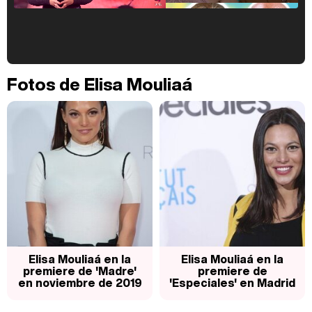
Kiko Matamoros y Lydia Lozano: "Nuestro público es de todas las edades y RTVE tiene un público muy pegado a las novelas, al que tenemos que captar"
Fotos de Elisa Mouliaá
Carlota Corredera y Javier de Hoyos: "La tele tiene que representar al público también y aquí están todos los perfiles posibles&quo;
Así se tomó Felipe VI que la Infanta Sofía no quisiera recibir formación militar
Elisa Mouliaá en la
Elisa Mouliaá en la
premiere de 'Madre'
premiere de
en noviembre de 2019
'Especiales' en Madrid