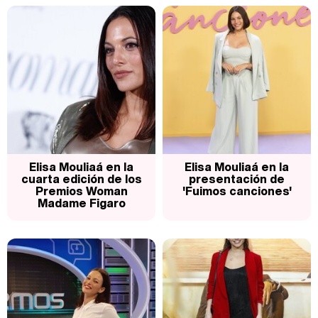
Belén Esteban: "Estoy emocionada, muy contenta y muy feliz por llegar a RTVE"
Manu Baqueiro: "Tuve como referente a Bruce Willis en 'Luz de Luna' para mi trabajo en la serie 'Perdiendo el juicio'"
Magdalena de Suecia responde a las críticas y explica por qué le han permitido lanzar su propio negocio
Elisa Mouliaá en la
Elisa Mouliaá en la
cuarta edición de los
presentación de
Premios Woman
'Fuimos canciones'
Madame Figaro