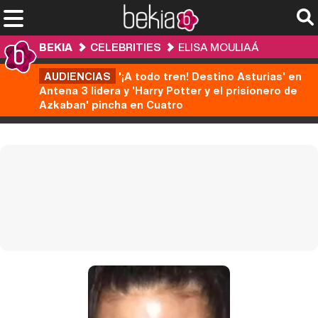
BEKIA
CELEBRITIES
ELISA MOULIAÁ
AUDIENCIAS
'¡A todo tren! Destino Asturias' en
Antena 3 lidera y 'Harry Potter y el prisionero de
Azkaban' pincha en Cuatro