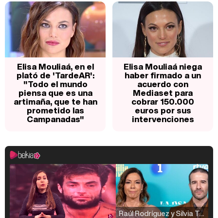
Elisa Mouliaá, en el
Elisa Mouliaá niega
plató de 'TardeAR':
haber firmado a un
"Todo el mundo
acuerdo con
piensa que es una
Mediaset para
artimaña, que te han
cobrar 150.000
prometido las
euros por sus
Campanadas"
intervenciones
Raúl Rodríguez y Silvia Taulés nos cuentan su papel en 'La familia de la tele'