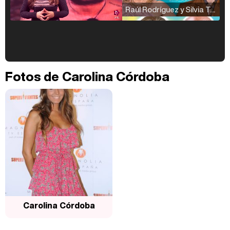
Raúl Rodríguez y Silvia Taulés nos cuentan su papel en 'La familia de la tele'
Kiko Matamoros y Lydia Lozano: "Nuestro público es de todas las edades y RTVE tiene un público muy pegado a las novelas, al que tenemos que captar"
Fotos de Carolina Córdoba
Carlota Corredera y Javier de Hoyos: "La tele tiene que representar al público también y aquí están todos los perfiles posibles&quo;
Así se tomó Felipe VI que la Infanta Sofía no quisiera recibir formación militar
Carolina Córdoba