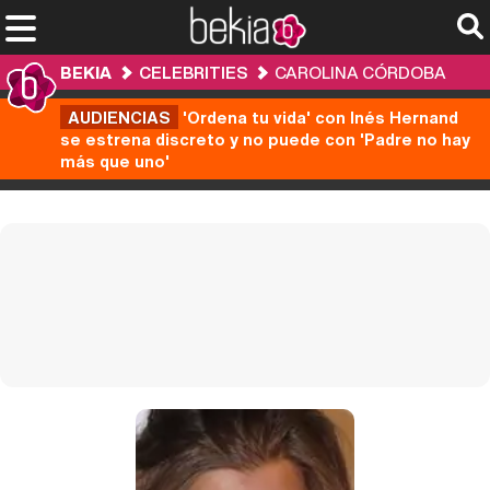
BEKIA
CELEBRITIES
CAROLINA CÓRDOBA
AUDIENCIAS
'Ordena tu vida' con Inés Hernand
se estrena discreto y no puede con 'Padre no hay
más que uno'